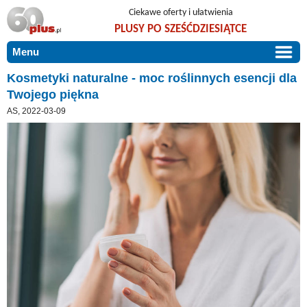
Ciekawe oferty i ułatwienia
PLUSY PO SZEŚĆDZIESIĄTCE
Menu
START
Kosmetyki naturalne - moc roślinnych esencji dla
Twojego piękna
PROMOCJE
AS, 2022-03-09
ARTYKUŁY
DLA BLISKICH
Szczególnie polecamy
ZGŁOŚ OFERTĘ
Użyteczne porady
O NAS
Szlachetne zdrowie
KONTAKT
Mieszkaj wygodnie i bez barier
Warto wiedzieć!
Podróże i wypoczynek
Taniej, okazyjnie, specjalnie dla 60plus