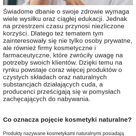
Na wesoło
Świadome dbanie o swoje zdrowie wymaga
Hobby i pasje
wiele wysiłku oraz ciągłej edukacji. Jednak
na przestrzeni czasu przynosi niezliczone
Żyj aktywnie
korzyści. Dlatego też tematem tym
60plus - najcenniejsi klienci
zainteresowały się nie tylko osoby prywatne,
Dobra opieka
ale również firmy kosmetyczne i
farmaceutyczne, które zwróciły uwagę na
Warto naśladować
potrzeby swoich klientów. Dzięki temu na
Coś dla ducha
rynku powstaje coraz więcej produktów o
czystych składach oraz naturalnych
Smacznie i zdrowo
substancjach działających cuda, a
O finansach i społeczeństwie - edukacja nie tylko dla 60plus
producenci prześcigają się w pomysłach
zachęcających do nabywania.
Ciekawe książki
Stop samotności
Co oznacza pojęcie kosmetyki naturalne?
Z internetem za pan brat
Bezpiecznie i w zgodzie z prawem
Produkty nazywane kosmetykami naturalnymi posiadają