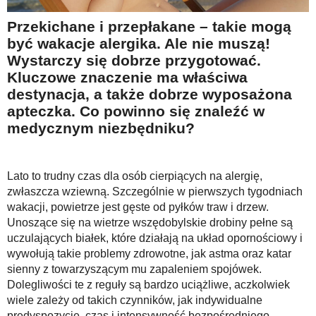
Na wesoło
Przekichane i przepłakane – takie mogą
Hobby i pasje
być wakacje alergika. Ale nie muszą!
Wystarczy się dobrze przygotować.
Żyj aktywnie
Kluczowe znaczenie ma właściwa
60plus - najcenniejsi klienci
destynacja, a także dobrze wyposażona
Dobra opieka
apteczka. Co powinno się znaleźć w
medycznym niezbędniku?
Warto naśladować
Coś dla ducha
Lato to trudny czas dla osób cierpiących na alergię,
Smacznie i zdrowo
zwłaszcza wziewną. Szczególnie w pierwszych tygodniach
O finansach i społeczeństwie - edukacja nie tylko dla 60plus
wakacji, powietrze jest gęste od pyłków traw i drzew.
Unoszące się na wietrze wszędobylskie drobiny pełne są
Ciekawe książki
uczulających białek, które działają na układ opornościowy i
wywołują takie problemy zdrowotne, jak astma oraz katar
Stop samotności
sienny z towarzyszącym mu zapaleniem spojówek.
Z internetem za pan brat
Dolegliwości te z reguły są bardzo uciążliwe, aczkolwiek
wiele zależy od takich czynników, jak indywidualne
Bezpiecznie i w zgodzie z prawem
predyspozycje, czas i intensywność bezpośredniego