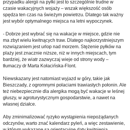
przypadku alergii na pyłki jest to szczególnie trudne w
czasie wakacyjnych wojaży – wszak większość osób
spędza ten czas na świeżym powietrzu. Dlatego tak ważny
jest wybór optymalnego miejsca na letni wypoczynek.
- Dobrze jest wybrać się na wakacje w miejsce, gdzie nie
ma zbyt wielu kwitnących traw. Dlatego najkorzystniejszym
rozwiązaniem jest urlop nad morzem. Stężenie pyłków na
plaży jest znacznie niższe, niż w innych miejscach, tym
bardziej, że wiatr zazwyczaj wieje od strony wody –
tłumaczy dr Marta Kołacińska-Flont.
Niewskazany jest natomiast wyjazd w góry, takie jak
Bieszczady, z ogromnymi połaciami trawiastych połonin. Ale
też niebezpiecznie dla alergika mogą być wakacje w leśnej
głuszy, w agroturystycznym gospodarstwie, a nawet na
własnej działce.
Aby zminimalizować ryzyko wystąpienia niepożądanych
odczynów, warto znać kalendarz pyleń, a więc zestawienie,
w którym wykazane są orientacyjne daty kwitnienia