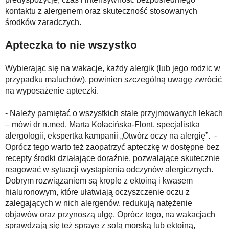
kontaktu z alergenem oraz skuteczność stosowanych
środków zaradczych.
Apteczka to nie wszystko
Wybierając się na wakacje, każdy alergik (lub jego rodzic w
przypadku maluchów), powinien szczególną uwagę zwrócić
na wyposażenie apteczki.
- Należy pamiętać o wszystkich stale przyjmowanych lekach
– mówi dr n.med. Marta Kołacińska-Flont, specjalistka
alergologii, ekspertka kampanii „Otwórz oczy na alergię”. -
Oprócz tego warto też zaopatrzyć apteczkę w dostępne bez
recepty środki działające doraźnie, pozwalające skutecznie
reagować w sytuacji wystąpienia odczynów alergicznych.
Dobrym rozwiązaniem są krople z ektoiną i kwasem
hialuronowym, które ułatwiają oczyszczenie oczu z
zalegających w nich alergenów, redukują natężenie
objawów oraz przynoszą ulgę. Oprócz tego, na wakacjach
sprawdzają się też spraye z solą morską lub ektoiną,