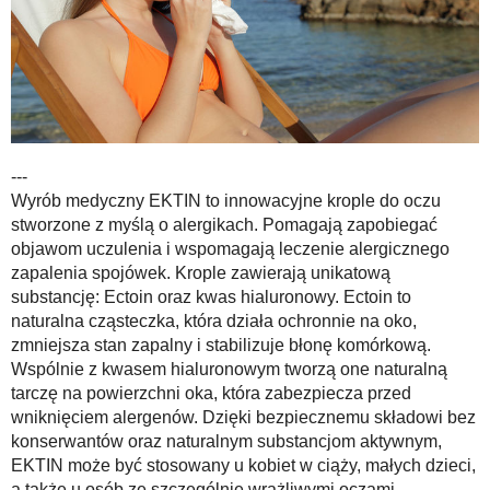
---
Wyrób medyczny EKTIN to innowacyjne krople do oczu
stworzone z myślą o alergikach. Pomagają zapobiegać
objawom uczulenia i wspomagają leczenie alergicznego
zapalenia spojówek. Krople zawierają unikatową
substancję: Ectoin oraz kwas hialuronowy. Ectoin to
naturalna cząsteczka, która działa ochronnie na oko,
zmniejsza stan zapalny i stabilizuje błonę komórkową.
Wspólnie z kwasem hialuronowym tworzą one naturalną
tarczę na powierzchni oka, która zabezpiecza przed
wniknięciem alergenów. Dzięki bezpiecznemu składowi bez
konserwantów oraz naturalnym substancjom aktywnym,
EKTIN może być stosowany u kobiet w ciąży, małych dzieci,
a także u osób ze szczególnie wrażliwymi oczami.