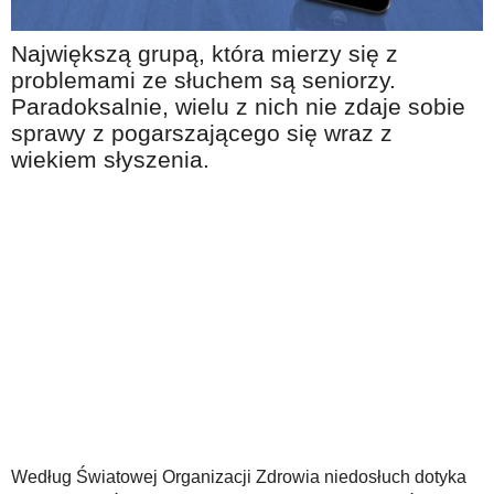
Na wesoło
Największą grupą, która mierzy się z
Hobby i pasje
problemami ze słuchem są seniorzy.
Żyj aktywnie
Paradoksalnie, wielu z nich nie zdaje sobie
sprawy z pogarszającego się wraz z
60plus - najcenniejsi klienci
wiekiem słyszenia.
Dobra opieka
Warto naśladować
Coś dla ducha
Smacznie i zdrowo
O finansach i społeczeństwie - edukacja nie tylko dla 60plus
Ciekawe książki
Stop samotności
Z internetem za pan brat
Według Światowej Organizacji Zdrowia niedosłuch dotyka
Bezpiecznie i w zgodzie z prawem