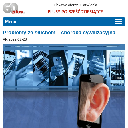
Ciekawe oferty i ułatwienia
PLUSY PO SZEŚĆDZIESIĄTCE
Menu
START
Problemy ze słuchem – choroba cywilizacyjna
AP, 2022-12-28
PROMOCJE
ARTYKUŁY
DLA BLISKICH
Szczególnie polecamy
ZGŁOŚ OFERTĘ
Użyteczne porady
O NAS
Szlachetne zdrowie
KONTAKT
Mieszkaj wygodnie i bez barier
Warto wiedzieć!
Podróże i wypoczynek
Taniej, okazyjnie, specjalnie dla 60plus