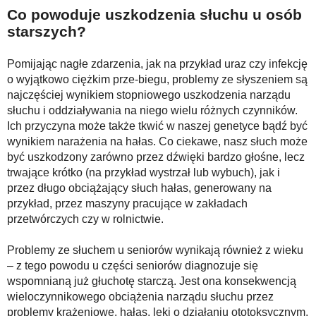
Co powoduje uszkodzenia słuchu u osób
starszych?
Pomijając nagłe zdarzenia, jak na przykład uraz czy infekcję
o wyjątkowo ciężkim prze-biegu, problemy ze słyszeniem są
najczęściej wynikiem stopniowego uszkodzenia narządu
słuchu i oddziaływania na niego wielu różnych czynników.
Ich przyczyna może także tkwić w naszej genetyce bądź być
wynikiem narażenia na hałas. Co ciekawe, nasz słuch może
być uszkodzony zarówno przez dźwięki bardzo głośne, lecz
trwające krótko (na przykład wystrzał lub wybuch), jak i
przez długo obciążający słuch hałas, generowany na
przykład, przez maszyny pracujące w zakładach
przetwórczych czy w rolnictwie.
Problemy ze słuchem u seniorów wynikają również z wieku
– z tego powodu u części seniorów diagnozuje się
wspomnianą już głuchotę starczą. Jest ona konsekwencją
wieloczynnikowego obciążenia narządu słuchu przez
problemy krążeniowe, hałas, leki o działaniu ototoksycznym,