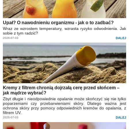
Upał? O nawodnieniu organizmu - jak o to zadbać?
Wraz ze wzrostem temperatury, wzrasta ryzyko odwodnienia. Jak
sobie z tym radzić?
2026-07-03
DALEJ
Kremy z filtrem chronią dojrzałą cerę przed słońcem –
jak mądrze wybrać?
Zbyt długie i nieodpowiednie opalanie może skończyć się nie tylko
poparzeniami czy przebarwieniami skóry. Dlatego ważna jest
ochrona skóry przy pomocy odpowiednich kremów do opalania, z
filtrem UV.
2026-07-03
DALEJ