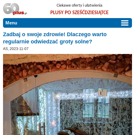
Ciekawe oferty i ułatwienia
PLUSY PO SZEŚĆDZIESIĄTCE
Menu
START
Zadbaj o swoje zdrowie! Dlaczego warto
regularnie odwiedzać groty solne?
PROMOCJE
AS, 2023-11-07
ARTYKUŁY
DLA BLISKICH
Szczególnie polecamy
ZGŁOŚ OFERTĘ
Użyteczne porady
O NAS
Szlachetne zdrowie
KONTAKT
Mieszkaj wygodnie i bez barier
Warto wiedzieć!
Podróże i wypoczynek
Taniej, okazyjnie, specjalnie dla 60plus