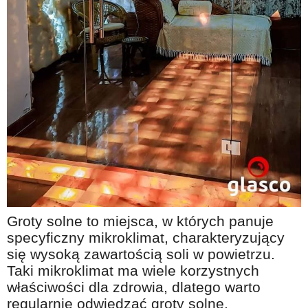
Na wesoło
Hobby i pasje
Żyj aktywnie
60plus - najcenniejsi klienci
Dobra opieka
Warto naśladować
Coś dla ducha
Smacznie i zdrowo
O finansach i społeczeństwie - edukacja nie tylko dla 60plus
Groty solne to miejsca, w których panuje
Ciekawe książki
specyficzny mikroklimat, charakteryzujący
Stop samotności
się wysoką zawartością soli w powietrzu.
Taki mikroklimat ma wiele korzystnych
Z internetem za pan brat
właściwości dla zdrowia, dlatego warto
Bezpiecznie i w zgodzie z prawem
regularnie odwiedzać groty solne.