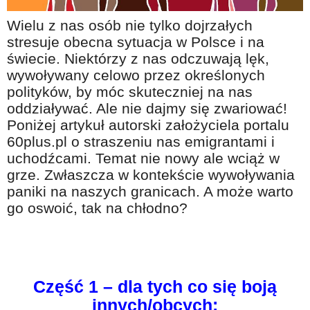
Na wesoło
Wielu z nas osób nie tylko dojrzałych
Hobby i pasje
stresuje obecna sytuacja w Polsce i na
świecie. Niektórzy z nas odczuwają lęk,
Żyj aktywnie
wywoływany celowo przez określonych
60plus - najcenniejsi klienci
polityków, by móc skuteczniej na nas
Dobra opieka
oddziaływać. Ale nie dajmy się zwariować!
Poniżej artykuł autorski założyciela portalu
Warto naśladować
60plus.pl o straszeniu nas emigrantami i
Coś dla ducha
uchodźcami. Temat nie nowy ale wciąż w
grze. Zwłaszcza w kontekście wywoływania
Smacznie i zdrowo
paniki na naszych granicach. A może warto
O finansach i społeczeństwie - edukacja nie tylko dla 60plus
go oswoić, tak na chłodno?
Ciekawe książki
Stop samotności
Z internetem za pan brat
Część 1 – dla tych co się boją
Bezpiecznie i w zgodzie z prawem
innych/obcych: