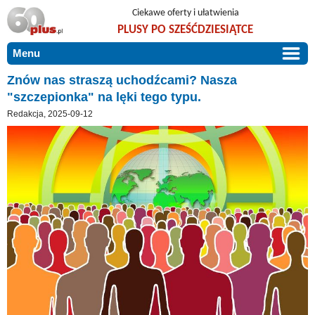
Ciekawe oferty i ułatwienia
PLUSY PO SZEŚĆDZIESIĄTCE
Menu
START
Znów nas straszą uchodźcami? Nasza
"szczepionka" na lęki tego typu.
PROMOCJE
Redakcja, 2025-09-12
ARTYKUŁY
DLA BLISKICH
Szczególnie polecamy
ZGŁOŚ OFERTĘ
Użyteczne porady
O NAS
Szlachetne zdrowie
KONTAKT
Mieszkaj wygodnie i bez barier
Warto wiedzieć!
Podróże i wypoczynek
Taniej, okazyjnie, specjalnie dla 60plus