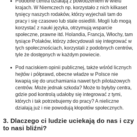
Podobne centra działają z powodzeniem w wielu
krajach. W Niemczech np. korzystało z nich kilkaset
tysięcy naszych rodaków, którzy wyjechali tam do
pracy i się czasowo lub stale osiedlili. Mogli lub mogą
korzystać z nauki języka, otrzymują wsparcie
społeczne, prawne itd. Holandia, Francja, Włochy, tam
tysiące Polaków, którzy zdecydowali się integrować w
tych społecznościach, korzystali z podobnych centrów,
tyle że dostępnych w każdym powiecie.
Pod naciskiem opinii publicznej, także wśród licznych
hejtów i półprawd, obecne władze w Polsce nie
kwapią się do uruchamiania nawet tych pilotażowych
centrów. Może jednak szkoda? Może to byłyby centra,
gdzie pod kontrolą udałoby się integrować z tymi,
których i tak potrzebujemy do pracy? A nieliczne
działają już i nie powodują kłopotów społecznych.
3. Dlaczego ci ludzie uciekają do nas i czy
to nasi bliźni?