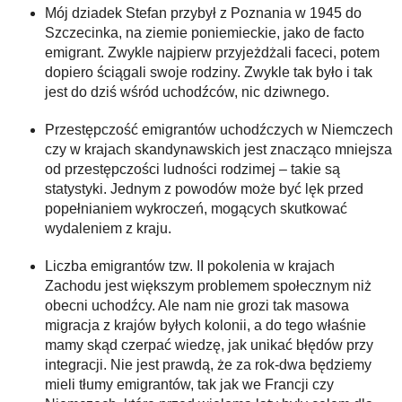
Mój dziadek Stefan przybył z Poznania w 1945 do
Szczecinka, na ziemie poniemieckie, jako de facto
emigrant. Zwykle najpierw przyjeżdżali faceci, potem
dopiero ściągali swoje rodziny. Zwykle tak było i tak
jest do dziś wśród uchodźców, nic dziwnego.
Przestępczość emigrantów uchodźczych w Niemczech
czy w krajach skandynawskich jest znacząco mniejsza
od przestępczości ludności rodzimej – takie są
statystyki. Jednym z powodów może być lęk przed
popełnianiem wykroczeń, mogących skutkować
wydaleniem z kraju.
Liczba emigrantów tzw. II pokolenia w krajach
Zachodu jest większym problemem społecznym niż
obecni uchodźcy. Ale nam nie grozi tak masowa
migracja z krajów byłych kolonii, a do tego właśnie
mamy skąd czerpać wiedzę, jak unikać błędów przy
integracji. Nie jest prawdą, że za rok-dwa będziemy
mieli tłumy emigrantów, tak jak we Francji czy