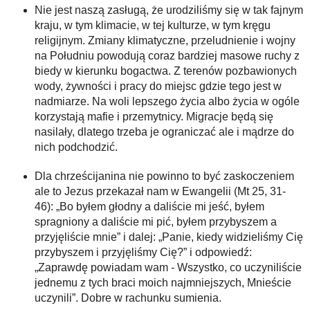
Nie jest naszą zasługą, że urodziliśmy się w tak fajnym
kraju, w tym klimacie, w tej kulturze, w tym kręgu
religijnym. Zmiany klimatyczne, przeludnienie i wojny
na Południu powodują coraz bardziej masowe ruchy z
biedy w kierunku bogactwa. Z terenów pozbawionych
wody, żywności i pracy do miejsc gdzie tego jest w
nadmiarze. Na woli lepszego życia albo życia w ogóle
korzystają mafie i przemytnicy. Migracje będą się
nasilały, dlatego trzeba je ograniczać ale i mądrze do
nich podchodzić.
Dla chrześcijanina nie powinno to być zaskoczeniem
ale to Jezus przekazał nam w Ewangelii (Mt 25, 31-
46): „Bo byłem głodny a daliście mi jeść, byłem
spragniony a daliście mi pić, byłem przybyszem a
przyjęliście mnie” i dalej: „Panie, kiedy widzieliśmy Cię
przybyszem i przyjęliśmy Cię?” i odpowiedź:
„Zaprawdę powiadam wam - Wszystko, co uczyniliście
jednemu z tych braci moich najmniejszych, Mnieście
uczynili”. Dobre w rachunku sumienia.