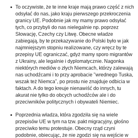
To oczywiste, że te inne kraje mają prawo część z nich
odsyłać do nas, jako kraju pierwszego przekroczenia
granicy UE. Podobnie jak my mamy prawo odsyłać
tych, co przybyli do nas nielegalnie np. poprzez
Słowację, Czechy czy Litwę. Obecne władze
zabiegają, by te przekazywanie do Polski było w jak
najmniejszym stopniu realizowane, czy wręcz by te
przepisy UE ograniczać, gdyż mamy sporo migrantów
z Ukrainy, ale legalnie i dyplomatycznie. Nagonka
niektórych mediów o złych Niemcach, którzy zalewają
nas uchodźcami i to przy aprobacie "wrednego Tuska,
wszak też Niemca", po prostu nie znajduje odbicia w
faktach. A do tego kreuje nienawiść do innych, tu
akurat nie tylko do obcych uchodźców ale i do
przeciwników politycznych i obywateli Niemiec.
Poprzednia władza, która zgodziła się na wiele
przepisów UE w tym na tzw. pakt migracyjny, głośno
przeciwko temu protestuje. Obecny rząd czyni
podobnie, obiecując, że nie zgodzi się na wejście w