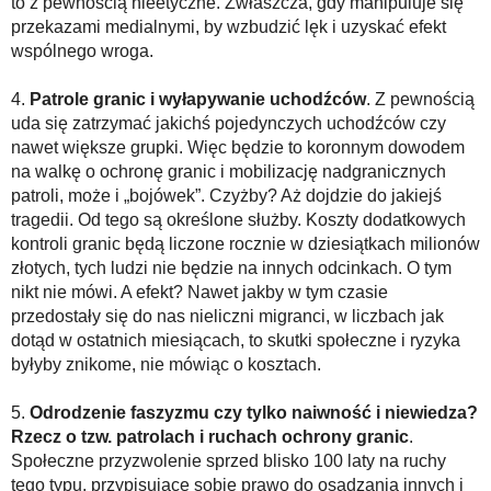
to z pewnością nieetyczne. Zwłaszcza, gdy manipuluje się
przekazami medialnymi, by wzbudzić lęk i uzyskać efekt
wspólnego wroga.
4.
Patrole granic i wyłapywanie uchodźców
. Z pewnością
uda się zatrzymać jakichś pojedynczych uchodźców czy
nawet większe grupki. Więc będzie to koronnym dowodem
na walkę o ochronę granic i mobilizację nadgranicznych
patroli, może i „bojówek”. Czyżby? Aż dojdzie do jakiejś
tragedii. Od tego są określone służby. Koszty dodatkowych
kontroli granic będą liczone rocznie w dziesiątkach milionów
złotych, tych ludzi nie będzie na innych odcinkach. O tym
nikt nie mówi. A efekt? Nawet jakby w tym czasie
przedostały się do nas nieliczni migranci, w liczbach jak
dotąd w ostatnich miesiącach, to skutki społeczne i ryzyka
byłyby znikome, nie mówiąc o kosztach.
5.
Odrodzenie faszyzmu czy tylko naiwność i niewiedza?
Rzecz o tzw. patrolach i ruchach ochrony granic
.
Społeczne przyzwolenie sprzed blisko 100 laty na ruchy
tego typu, przypisujące sobie prawo do osądzania innych i