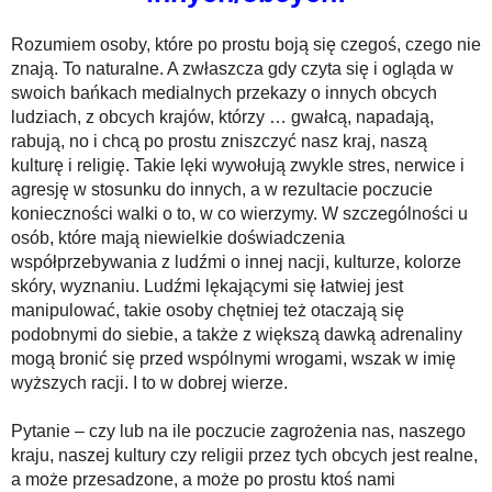
Rozumiem osoby, które po prostu boją się czegoś, czego nie
znają. To naturalne. A zwłaszcza gdy czyta się i ogląda w
swoich bańkach medialnych przekazy o innych obcych
ludziach, z obcych krajów, którzy … gwałcą, napadają,
rabują, no i chcą po prostu zniszczyć nasz kraj, naszą
kulturę i religię. Takie lęki wywołują zwykle stres, nerwice i
agresję w stosunku do innych, a w rezultacie poczucie
konieczności walki o to, w co wierzymy. W szczególności u
osób, które mają niewielkie doświadczenia
współprzebywania z ludźmi o innej nacji, kulturze, kolorze
skóry, wyznaniu. Ludźmi lękającymi się łatwiej jest
manipulować, takie osoby chętniej też otaczają się
podobnymi do siebie, a także z większą dawką adrenaliny
mogą bronić się przed wspólnymi wrogami, wszak w imię
wyższych racji. I to w dobrej wierze.
Pytanie – czy lub na ile poczucie zagrożenia nas, naszego
kraju, naszej kultury czy religii przez tych obcych jest realne,
a może przesadzone, a może po prostu ktoś nami