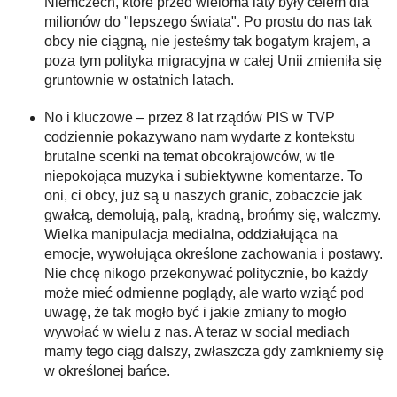
Niemczech, które przed wieloma laty były celem dla
milionów do "lepszego świata". Po prostu do nas tak
obcy nie ciągną, nie jesteśmy tak bogatym krajem, a
poza tym polityka migracyjna w całej Unii zmieniła się
gruntownie w ostatnich latach.
No i kluczowe – przez 8 lat rządów PIS w TVP
codziennie pokazywano nam wydarte z kontekstu
brutalne scenki na temat obcokrajowców, w tle
niepokojąca muzyka i subiektywne komentarze. To
oni, ci obcy, już są u naszych granic, zobaczcie jak
gwałcą, demolują, palą, kradną, brońmy się, walczmy.
Wielka manipulacja medialna, oddziałująca na
emocje, wywołująca określone zachowania i postawy.
Nie chcę nikogo przekonywać politycznie, bo każdy
może mieć odmienne poglądy, ale warto wziąć pod
uwagę, że tak mogło być i jakie zmiany to mogło
wywołać w wielu z nas. A teraz w social mediach
mamy tego ciąg dalszy, zwłaszcza gdy zamkniemy się
w określonej bańce.