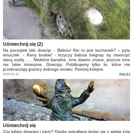
Uśmiechnij się (2)
Na początek taki dowcip: - Babciu! Kto to jest kochanek? – pyta
wnuczek. - Rany boskie! - krzyczy babcia biegnąc by otworzyć
starą szafę ... . Niektóre banalne, inne dawno znane, jeszcze inne
nie takie śmieszne. Dowcipy. Publikujemy tylko te, które nie
przekraczają granicy dobrego smaku. Poniżej kolejne.
2026-01-12
DALEJ
Uśmiechnij się
Czy lubisz dowcipy i żarty? Osoby potrafiące śmiać się z siebie żyją