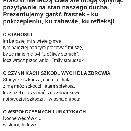
Fraszki nie leczą ciała ale mogą wpłynąć
Na wesoło
pozytywnie na stan naszego ducha.
Prezentujemy garść fraszek - ku
Hobby i pasje
pokrzepieniu, ku zabawie, ku refleksji
.
Żyj aktywnie
60plus - najcenniejsi klienci
O STAROŚCI
Im bardziej mi siwieje głowa,
Dobra opieka
tym bardziej nad tym pracować muszę,
by ze mnie nie był "złośliwy staruch",
Warto naśladować
lecz wręcz przeciwnie - "miły staruszek".
Coś dla ducha
O CZYNNIKACH SZKODLIWYCH DLA ZDROWIA
Smacznie i zdrowo
Słodycze szkodzą, chemia i hałas,
O finansach i społeczeństwie - edukacja nie tylko dla 60plus
zimą mróz szkodzi, latem spiekota,
lecz trzeba przyznać, że człowiekowi
Ciekawe książki
najbardziej szkodzi ... własna głupota!
Stop samotności
O WSPÓŁCZESNYCH LUNATYKACH
Z internetem za pan brat
Nocne wędrówki ...
w stronę lodówki.
Bezpiecznie i w zgodzie z prawem