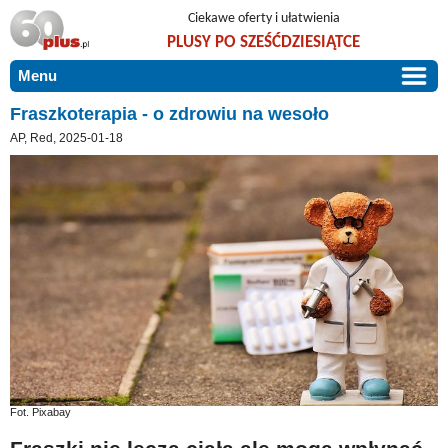
Ciekawe oferty i ułatwienia
PLUSY PO SZEŚĆDZIESIĄTCE
Menu
START
Fraszkoterapia - o zdrowiu na wesoło
AP, Red, 2025-01-18
PROMOCJE
ARTYKUŁY
DLA BLISKICH
Szczególnie polecamy
ZGŁOŚ OFERTĘ
Użyteczne porady
O NAS
Szlachetne zdrowie
KONTAKT
Mieszkaj wygodnie i bez barier
Warto wiedzieć!
Podróże i wypoczynek
Fot. Pixabay
Taniej, okazyjnie, specjalnie dla 60plus