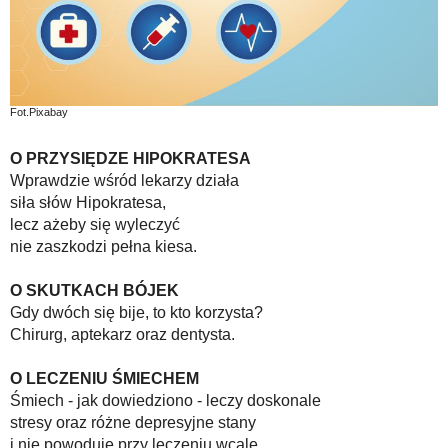
Fot.Pixabay
O
PRZYSIĘDZE HIPOKRATESA
Wprawdzie wśród lekarzy działa
siła słów Hipokratesa,
lecz ażeby się wyleczyć
nie zaszkodzi pełna kiesa.
O SKUTKACH BÓJEK
Gdy dwóch się bije, to kto korzysta?
Chirurg, aptekarz oraz dentysta.
O LECZENIU ŚMIECHEM
Śmiech - jak dowiedziono - leczy doskonale
stresy oraz różne depresyjne stany
i nie powoduje przy leczeniu wcale