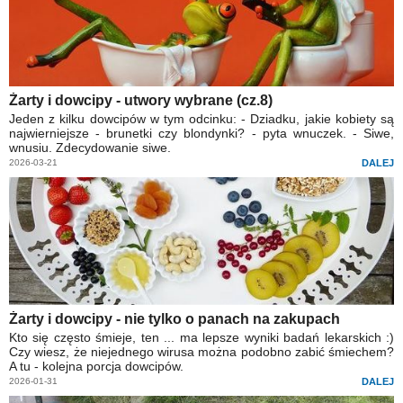
Żarty i dowcipy - utwory wybrane (cz.8)
Jeden z kilku dowcipów w tym odcinku: - Dziadku, jakie kobiety są
najwierniejsze - brunetki czy blondynki? - pyta wnuczek. - Siwe,
wnusiu. Zdecydowanie siwe.
2026-03-21
DALEJ
Żarty i dowcipy - nie tylko o panach na zakupach
Kto się często śmieje, ten ... ma lepsze wyniki badań lekarskich :)
Czy wiesz, że niejednego wirusa można podobno zabić śmiechem?
A tu - kolejna porcja dowcipów.
2026-01-31
DALEJ