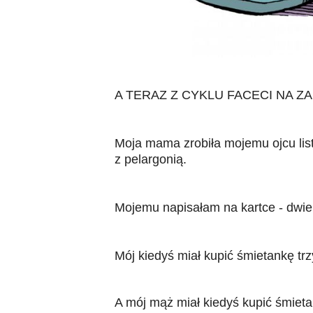
A TERAZ Z CYKLU FACECI NA Z
Moja mama zrobiła mojemu ojcu listę
z pelargonią.
Mojemu napisałam na kartce - dwie "
Mój kiedyś miał kupić śmietankę trzy
A mój mąż miał kiedyś kupić śmieta