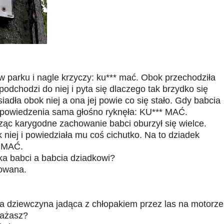
 parku i nagle krzyczy: ku*** mać. Obok przechodziła
podchodzi do niej i pyta się dlaczego tak brzydko się
adła obok niej a ona jej powie co się stało. Gdy babcia
 powiedzenia sama głośno ryknęła: KU*** MAĆ.
sząc karygodne zachowanie babci oburzył się wielce.
 niej i powiedziała mu coś cichutko. Na to dziadek
* MAĆ.
ka babci a babcia dziadkowi?
owana.
ha dziewczyna jadąca z chłopakiem przez las na motorze
ważasz?