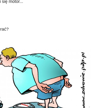
 się motor...
erać?