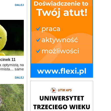
DALEJ
dcinek 11
a optymistą na
ptymista… same
DALEJ