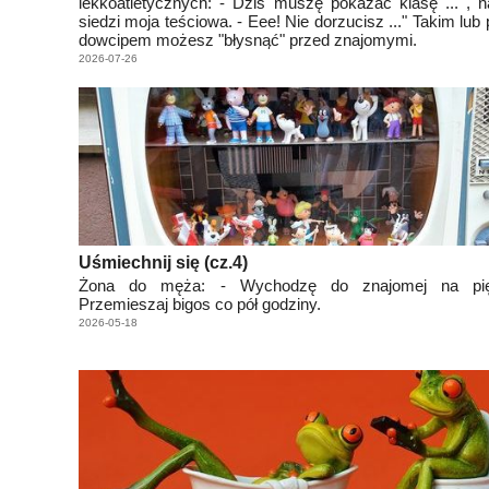
lekkoatletycznych: - Dziś muszę pokazać klasę ... , n
siedzi moja teściowa. - Eee! Nie dorzucisz ..." Takim lu
dowcipem możesz "błysnąć" przed znajomymi.
2026-07-26
Uśmiechnij się (cz.4)
Żona do męża: - Wychodzę do znajomej na pię
Przemieszaj bigos co pół godziny.
2026-05-18