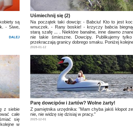
Uśmiechnij się (2)
kobiety są
Na początek taki dowcip: - Babciu! Kto to jest ko
k. - Siwe,
wnuczek. - Rany boskie! - krzyczy babcia biegn
starą szafę ... . Niektóre banalne, inne dawno znan
nie takie śmieszne. Dowcipy. Publikujemy tylko
DALEJ
przekraczają granicy dobrego smaku. Poniżej kolejn
2026-01-12
Parę dowcipów i żartów? Wolne żarty!
ę z siebie
Z pamiętnika urzędnika: "Mam chyba jakiś kłopot z
cować całe
nie, nie widzę się dzisiaj w pracy.”
śmiać się
2025-12-01
 kolejne w