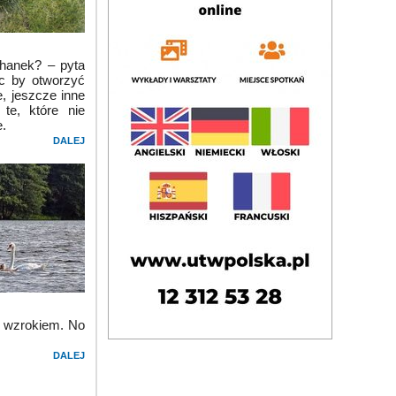
chanek? – pyta
ąc by otworzyć
e, jeszcze inne
 te, które nie
e.
DALEJ
e wzrokiem. No
DALEJ