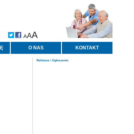
A
A
A
TĘ
O NAS
KONTAKT
Reklama / Ogłoszenie