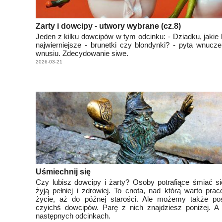
Żarty i dowcipy - utwory wybrane (cz.8)
Jeden z kilku dowcipów w tym odcinku: - Dziadku, jakie 
najwierniejsze - brunetki czy blondynki? - pyta wnucze
wnusiu. Zdecydowanie siwe.
2026-03-21
Uśmiechnij się
Czy lubisz dowcipy i żarty? Osoby potrafiące śmiać si
żyją pełniej i zdrowiej. To cnota, nad którą warto pra
życie, aż do późnej starości. Ale możemy także po
czyichś dowcipów. Parę z nich znajdziesz poniżej. A
następnych odcinkach.