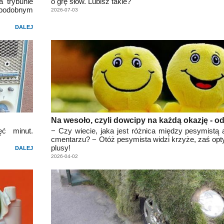
a trybunie
o grę słów. Lubisz takie?
b podobnym
2026-07-03
DALEJ
Na wesoło, czyli dowcipy na każdą okazję - o
ć minut.
− Czy wiecie, jaka jest różnica między pesymistą 
cmentarzu? − Otóż pesymista widzi krzyże, zaś o
plusy!
DALEJ
2026-04-02