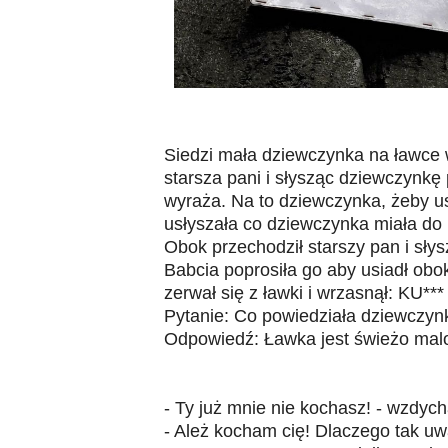
Siedzi mała dziewczynka na ławce w
starsza pani i słysząc dziewczynkę 
wyraża. Na to dziewczynka, żeby usi
usłyszała co dziewczynka miała do
Obok przechodził starszy pan i sły
Babcia poprosiła go aby usiadł obok
zerwał się z ławki i wrzasnął: KU**
Pytanie: Co powiedziała dziewczyn
Odpowiedź: Ławka jest świeżo mal
- Ty już mnie nie kochasz! - wzdyc
- Ależ kocham cię! Dlaczego tak u