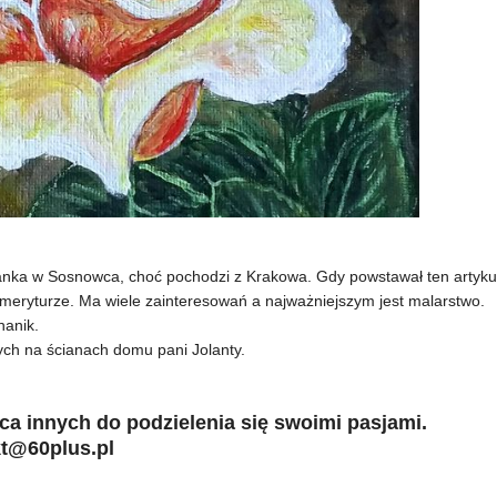
zkanka w Sosnowca, choć pochodzi z Krakowa. Gdy powstawał ten artyku
 emeryturze. Ma wiele zainteresowań a najważniejszym jest malarstwo.
hanik.
ych na ścianach domu pani Jolanty.
ca innych do podzielenia się swoimi pasjami.
kt@60plus.pl