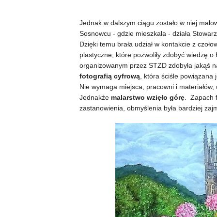
Jednak w dalszym ciągu zostało w niej malo
Sosnowcu - gdzie mieszkała - działa Stowar
Dzięki temu brała udział w kontakcie z czoło
plastyczne, które pozwoliły zdobyć wiedzę o h
organizowanym przez STZD zdobyła jakąś n
fotografią cyfrową
, która ściśle powiązana 
Nie wymaga miejsca, pracowni i materiałów, u
Jednakże
malarstwo wzięło górę
. Zapach f
zastanowienia, obmyślenia była bardziej zaj