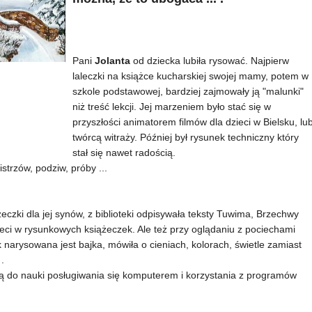
Pani
Jolanta
od dziecka lubiła rysować. Najpierw
laleczki na książce kucharskiej swojej mamy, potem w
szkole podstawowej, bardziej zajmowały ją "malunki"
niż treść lekcji. Jej marzeniem było stać się w
przyszłości animatorem filmów dla dzieci w Bielsku, lu
twórcą witraży. Później był rysunek techniczny który
stał się nawet radością.
strzów, podziw, próby ...
eczki dla jej synów, z biblioteki odpisywała teksty Tuwima, Brzechwy
zieci w rysunkowych książeczek. Ale też przy oglądaniu z pociechami
 narysowana jest bajka, mówiła o cieniach, kolorach, świetle zamiast
 .
 ją do nauki posługiwania się komputerem i korzystania z programów