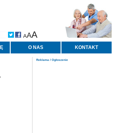
A
A
A
TĘ
O NAS
KONTAKT
Reklama / Ogłoszenie
y