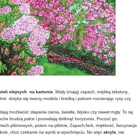
teli olejnych na kartonie
. Miały (mają) zapach, miękką teksturę,
tret dotyka się twarzy modela i kredką i palcem rozcierając rysy czy
 dają możliwość złapania cienia, światła, błysku czy nawet mgły. To są
uche brudzą palce i pozwalają dotknąć horyzontu. Poczuć go.
ytach pilśniowych, potem na płótnie, Zapach,farb, miękkość, fascynacja
cie, choć czekanie na wynik w wyschnięciu. No więc
akryle
, nie