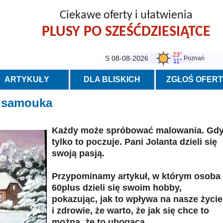
Ciekawe oferty i ułatwienia
PLUSY PO SZEŚĆDZIESIĄTCE
23°
S 08-08-2026
Poznań
11°
ARTYKUŁY
DLA BLISKICH
ZGŁOŚ OFER
a samouka
Każdy może spróbować malowania. Gd
tylko to poczuje. Pani Jolanta dzieli się
swoją pasją.
Przypominamy artykuł, w którym osoba
60plus dzieli się swoim hobby,
pokazując, jak to wpływa na nasze życie
i zdrowie, że warto, że jak się chce to
można, że to ubogaca ... .