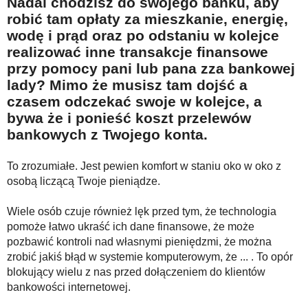
Nadal chodzisz do swojego banku, aby
Na wesoło
robić tam opłaty za mieszkanie, energię,
Hobby i pasje
wodę i prąd oraz po odstaniu w kolejce
realizować inne transakcje finansowe
Żyj aktywnie
przy pomocy pani lub pana zza bankowej
60plus - najcenniejsi klienci
lady? Mimo że musisz tam dojść a
czasem odczekać swoje w kolejce, a
Dobra opieka
bywa że i ponieść koszt przelewów
Warto naśladować
bankowych z Twojego konta.
Coś dla ducha
To zrozumiałe. Jest pewien komfort w staniu oko w oko z
Smacznie i zdrowo
osobą liczącą Twoje pieniądze.
O finansach i społeczeństwie - edukacja nie tylko dla 60plus
Wiele osób czuje również lęk przed tym, że technologia
Ciekawe książki
pomoże łatwo ukraść ich dane finansowe, że może
pozbawić kontroli nad własnymi pieniędzmi, że można
Stop samotności
zrobić jakiś błąd w systemie komputerowym, że ... . To opór
blokujący wielu z nas przed dołączeniem do klientów
Z internetem za pan brat
bankowości internetowej.
Bezpiecznie i w zgodzie z prawem