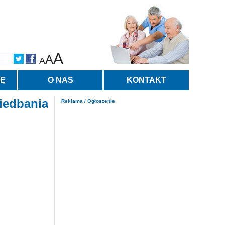
A
A
A
TĘ
O NAS
KONTAKT
iedbania
Reklama / Ogłoszenie