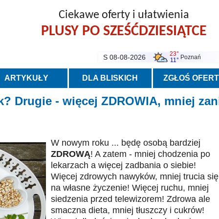
Ciekawe oferty i ułatwienia
PLUSY PO SZEŚĆDZIESIĄTCE
23°
S 08-08-2026
Poznań
11°
ARTYKUŁY
DLA BLISKICH
ZGŁOŚ OFER
k? Drugie - więcej ZDROWIA, mniej zan
W nowym roku ... będę osobą bardziej
ZDROWĄ
! A zatem - mniej chodzenia po
lekarzach a więcej zadbania o siebie!
Więcej zdrowych nawyków, mniej trucia się
na własne życzenie! Więcej ruchu, mniej
siedzenia przed telewizorem! Zdrowa ale
smaczna dieta, mniej tłuszczy i cukrów!