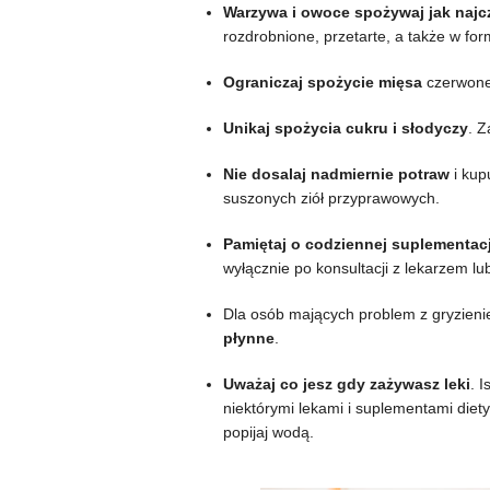
Warzywa i owoce spożywaj jak najcz
rozdrobnione, przetarte, a także w for
Ograniczaj spożycie mięsa
czerwoneg
Unikaj spożycia cukru i słodyczy
. Z
Nie dosalaj nadmiernie potraw
i kup
suszonych ziół przyprawowych.
Pamiętaj o codziennej suplementacj
wyłącznie po konsultacji z lekarzem lu
Dla osób mających problem z gryzien
płynne
.
Uważaj co jesz gdy zażywasz leki
. 
niektórymi lekami i suplementami diety.
popijaj wodą.