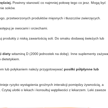
ęściej.
Powinny stanowić co najmniej połowę tego co jesz. Mogą być
mie soków.
o, przetworzonych produktów mięsnych i tłuszczów zwierzęcych.
astępuj je owocami i orzechami.
uj produkty z niską zawartością soli. Do smaku dodawaj świeżych lub
i diety
witaminą D (2000 jednostek na dobę). Inne suplementy zażywa
b dietetykiem.
iem lub połykaniem należy przygotowywać
posiłki półpłynne lub
Istnieje ryzyko wystąpienia groźnych interakcji pomiędzy żywnością, a
 Czytaj ulotki o lekach i konsultuj wątpliwości z lekarzem. Leki zawsze