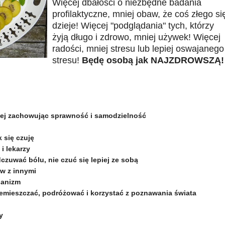
Więcej dbałości o niezbędne badania
profilaktyczne, mniej obaw, że coś złego si
dzieje! Więcej "podglądania" tych, którzy
żyją długo i zdrowo, mniej używek! Więcej
radości, mniej stresu lub lepiej oswajanego
stresu!
Będę osobą jak NAJZDROWSZĄ!
użej zachowując sprawność i samodzielność
k się czuję
i lekarzy
czuwać bólu, nie czuć się lepiej ze sobą
ów z innymi
ganizm
rzemieszczać, podróżować i korzystać z poznawania świata
y