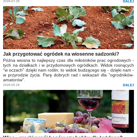
2026-07-26
DALEJ
Jak przygotować ogródek na wiosenne sadzonki?
Późna wiosna to najlepszy czas dla miłośników prac ogrodowych -
tych na działkach i w przydomowych ogródkach. Widok rosnących
"w oczach" dzięki nam roślin, to widok budzącego się - dzięki nam -
w przyrodzie życia. Parę dobrych rad i wskazań dla "ogrodników-
amatorów".
2026-05-18
DALEJ