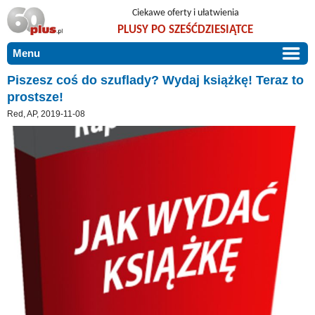
Ciekawe oferty i ułatwienia
PLUSY PO SZEŚĆDZIESIĄTCE
Menu
START
Piszesz coś do szuflady? Wydaj książkę! Teraz to
prostsze!
PROMOCJE
Red, AP, 2019-11-08
ARTYKUŁY
DLA BLISKICH
Szczególnie polecamy
ZGŁOŚ OFERTĘ
Użyteczne porady
O NAS
Szlachetne zdrowie
KONTAKT
Mieszkaj wygodnie i bez barier
Warto wiedzieć!
Podróże i wypoczynek
Taniej, okazyjnie, specjalnie dla 60plus