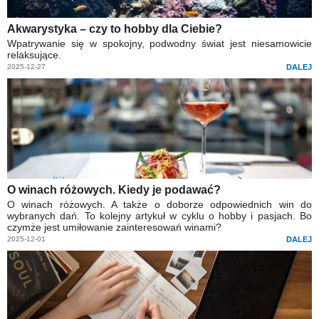
Akwarystyka – czy to hobby dla Ciebie?
Wpatrywanie się w spokojny, podwodny świat jest niesamowicie
relaksujące.
2025-12-27
DALEJ
O winach różowych. Kiedy je podawać?
O winach różowych. A także o doborze odpowiednich win do
wybranych dań. To kolejny artykuł w cyklu o hobby i pasjach. Bo
czymże jest umiłowanie zainteresowań winami?
2025-12-01
DALEJ