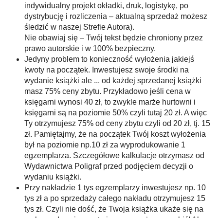
indywidualny projekt okładki, druk, logistykę, po
dystrybucję i rozliczenia – aktualną sprzedaż możesz
śledzić w naszej Strefie Autora).
Nie obawiaj się – Twój tekst będzie chroniony przez
prawo autorskie i w 100% bezpieczny.
Jedyny problem to konieczność wyłożenia jakiejś
kwoty na początek. Inwestujesz swoje środki na
wydanie książki ale ... od każdej sprzedanej książki
masz 75% ceny zbytu. Przykładowo jeśli cena w
księgarni wynosi 40 zł, to zwykle marże hurtowni i
księgarni są na poziomie 50% czyli tutaj 20 zł. A więc
Ty otrzymujesz 75% od ceny zbytu czyli od 20 zł, tj. 15
zł. Pamiętajmy, że na początek Twój koszt wyłożenia
był na poziomie np.10 zł za wyprodukowanie 1
egzemplarza. Szczegółowe kalkulacje otrzymasz od
Wydawnictwa Poligraf przed podjęciem decyzji o
wydaniu książki.
Przy nakładzie 1 tys egzemplarzy inwestujesz np. 10
tys zł a po sprzedaży całego nakładu otrzymujesz 15
tys zł. Czyli nie dość, że Twoja książka ukaże się na