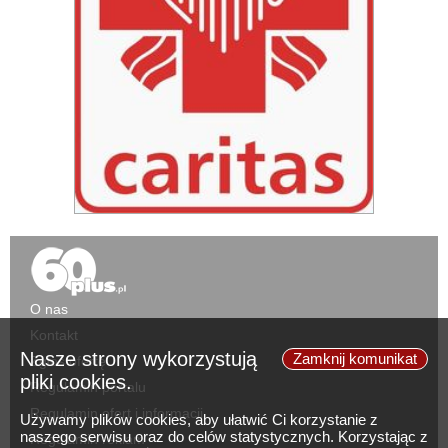
O nas
Kontakt
Nasze strony wykorzystują
Zamknij komunikat
Zgłoś ofertę
pliki cookies.
Regulamin portalu
Regulamin ofert i informacji
Używamy plików cookies, aby ułatwić Ci korzystanie z
naszego serwisu oraz do celów statystycznych. Korzystając z
Regulamin reklam