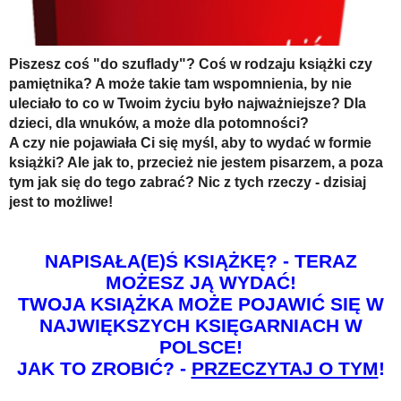
Na wesoło
Hobby i pasje
Piszesz coś "do szuflady"? Coś w rodzaju książki czy
Żyj aktywnie
pamiętnika? A może takie tam wspomnienia, by nie
uleciało to co w Twoim życiu było najważniejsze? Dla
60plus - najcenniejsi klienci
dzieci, dla wnuków, a może dla potomności?
Dobra opieka
A czy nie pojawiała Ci się myśl, aby to wydać w formie
książki? Ale jak to, przecież nie jestem pisarzem, a poza
Warto naśladować
tym jak się do tego zabrać? Nic z tych rzeczy - dzisiaj
Coś dla ducha
jest to możliwe!
Smacznie i zdrowo
NAPISAŁA(E)Ś KSIĄŻKĘ? - TERAZ
O finansach i społeczeństwie - edukacja nie tylko dla 60plus
MOŻESZ JĄ WYDAĆ!
Ciekawe książki
TWOJA KSIĄŻKA MOŻE POJAWIĆ SIĘ W
NAJWIĘKSZYCH KSIĘGARNIACH W
Stop samotności
POLSCE!
Z internetem za pan brat
JAK TO ZROBIĆ? -
PRZECZYTAJ O TYM
!
Bezpiecznie i w zgodzie z prawem