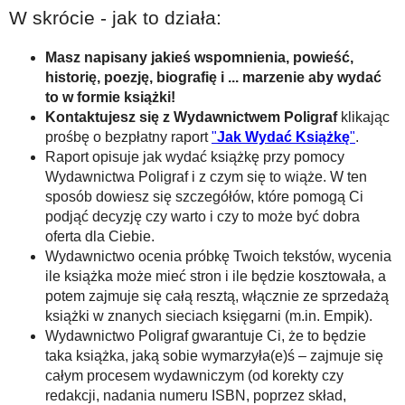
W skrócie - jak to działa:
Masz napisany jakieś wspomnienia, powieść,
historię, poezję, biografię i ... marzenie aby wydać
to w formie książki!
Kontaktujesz się z Wydawnictwem Poligraf
klikając
prośbę o bezpłatny raport
"
Jak Wydać Książkę
"
.
Raport opisuje jak wydać książkę przy pomocy
Wydawnictwa Poligraf i z czym się to wiąże. W ten
sposób dowiesz się szczegółów, które pomogą Ci
podjąć decyzję czy warto i czy to może być dobra
oferta dla Ciebie.
Wydawnictwo ocenia próbkę Twoich tekstów, wycenia
ile książka może mieć stron i ile będzie kosztowała, a
potem zajmuje się całą resztą, włącznie ze sprzedażą
książki w znanych sieciach księgarni (m.in. Empik).
Wydawnictwo Poligraf gwarantuje Ci, że to będzie
taka książka, jaką sobie wymarzyła(e)ś – zajmuje się
całym procesem wydawniczym (od korekty czy
redakcji, nadania numeru ISBN, poprzez skład,