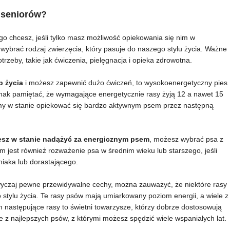
a seniorów?
ego chcesz, jeśli tylko masz możliwość opiekowania się nim w
wybrać rodzaj zwierzęcia, który pasuje do naszego stylu życia. Ważne
trzeby, takie jak ćwiczenia, pielęgnacja i opieka zdrowotna.
b życia
i możesz zapewnić dużo ćwiczeń, to wysokoenergetyczny pies
nak pamiętać, że wymagające energetycznie rasy żyją 12 a nawet 15
emy w stanie opiekować się bardzo aktywnym psem przez następną
iesz w stanie nadążyć za energicznym psem
, możesz wybrać psa z
 jest również rozważenie psa w średnim wieku lub starszego, jeśli
iaka lub dorastającego.
yczaj pewne przewidywalne cechy, można zauważyć, że niektóre rasy
 stylu życia. Te rasy psów mają umiarkowany poziom energii, a wiele z
 następujące rasy to świetni towarzysze, którzy dobrze dostosowują
dne z najlepszych psów, z którymi możesz spędzić wiele wspaniałych lat.