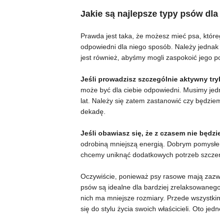
Jakie są najlepsze typy psów dl
Prawda jest taka, że ​​możesz mieć psa, któr
odpowiedni dla niego sposób. Należy jednak 
jest również, abyśmy mogli zaspokoić jego po
Jeśli prowadzisz szczególnie aktywny try
może być dla ciebie odpowiedni. Musimy jed
lat. Należy się zatem zastanowić czy będzi
dekadę.
Jeśli obawiasz się, że z czasem nie będz
odrobiną mniejszą energią. Dobrym pomysłem
chcemy uniknąć dodatkowych potrzeb szczen
Oczywiście, ponieważ psy rasowe mają zazw
psów są idealne dla bardziej zrelaksowanego
nich ma mniejsze rozmiary. Przede wszystkim
się do stylu życia swoich właścicieli. Oto je