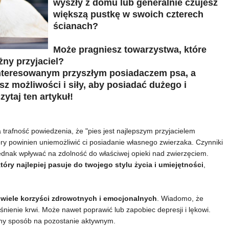
wyszły z domu lub generalnie czujesz
większą pustkę w swoich czterech
ścianach?
Może pragniesz towarzystwa, które
żny przyjaciel?
interesowanym przyszłym posiadaczem psa, a
z możliwości i siły, aby posiadać dużego i
ytaj ten artykuł!
 trafność powiedzenia, że "pies jest najlepszym przyjacielem
tóry powinien uniemożliwić ci posiadanie własnego zwierzaka. Czynniki
ednak wpływać na zdolność do właściwej opieki nad zwierzęciem.
tóry najlepiej pasuje do twojego stylu życia i umiejętności
,
wiele korzyści zdrowotnych i emocjonalnych
. Wiadomo, że
śnienie krwi. Może nawet poprawić lub zapobiec depresji i lękowi.
tny sposób na pozostanie aktywnym.