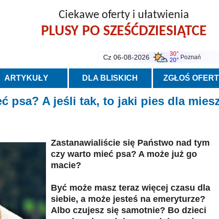
Ciekawe oferty i ułatwienia
PLUSY PO SZEŚĆDZIESIĄTCE
30°
Cz 06-08-2026
Poznań
20°
ARTYKUŁY
DLA BLISKICH
ZGŁOŚ OFER
 psa? A jeśli tak, to jaki pies dla mie
Zastanawialiście się Państwo nad tym
czy warto mieć psa? A może już go
macie?
Być może masz teraz więcej czasu dla
siebie, a może jesteś na emeryturze?
Albo czujesz się samotnie? Bo dzieci