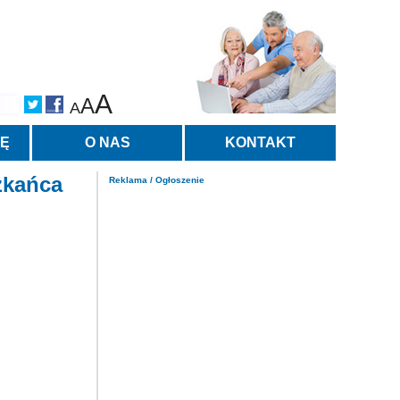
A
A
A
TĘ
O NAS
KONTAKT
szkańca
Reklama / Ogłoszenie