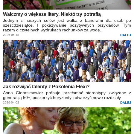
Walczmy o większe litery. Niektórzy potrafią
Jednym z naszych celów jest walka z barierami dla osób po
sześćdziesiątce. I pokazywanie pozytywnych przykładów. Tym
razem o czytelnych wydrukach rachunków za wodę.
2026-05-18
DALEJ
Jak rozwijać talenty z Pokolenia Flexi?
Anna Gierasimowicz próbuje przełamać stereotypy związane z
generacją 50+, poszerzyć horyzonty i otworzyć nowe rozdziały.
2026-04-02
DALEJ