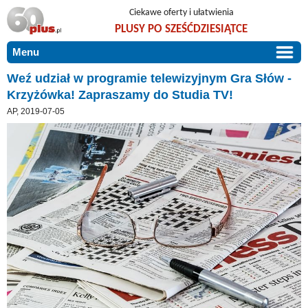
Ciekawe oferty i ułatwienia
PLUSY PO SZEŚĆDZIESIĄTCE
Menu
START
Weź udział w programie telewizyjnym Gra Słów -
Krzyżówka! Zapraszamy do Studia TV!
PROMOCJE
AP, 2019-07-05
ARTYKUŁY
DLA BLISKICH
Szczególnie polecamy
ZGŁOŚ OFERTĘ
Użyteczne porady
O NAS
Szlachetne zdrowie
KONTAKT
Mieszkaj wygodnie i bez barier
Warto wiedzieć!
Podróże i wypoczynek
Taniej, okazyjnie, specjalnie dla 60plus