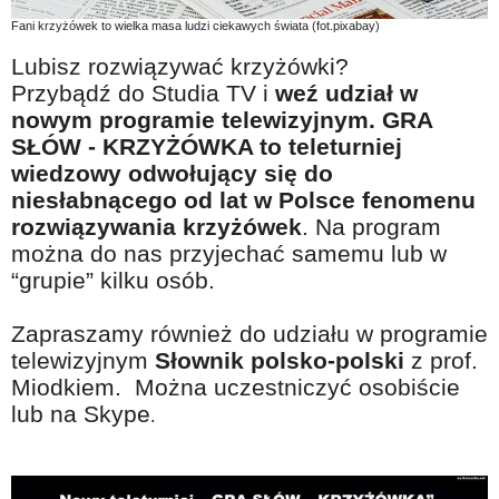
Na wesoło
Fani krzyżówek to wielka masa ludzi ciekawych świata (fot.pixabay)
Hobby i pasje
Lubisz rozwiązywać krzyżówki?
Przybądź do Studia TV i
weź udział w
Żyj aktywnie
nowym programie telewizyjnym. GRA
60plus - najcenniejsi klienci
SŁÓW - KRZYŻÓWKA to teleturniej
wiedzowy odwołujący się do
Dobra opieka
niesłabnącego od lat w Polsce fenomenu
Warto naśladować
rozwiązywania krzyżówek
. Na program
Coś dla ducha
można do nas przyjechać samemu lub w
“grupie” kilku osób.
Smacznie i zdrowo
O finansach i społeczeństwie - edukacja nie tylko dla 60plus
Zapraszamy również do udziału w programie
telewizyjnym
Słownik polsko-polski
z prof.
Ciekawe książki
Miodkiem. Można uczestniczyć osobiście
Stop samotności
lub na Skype
.
Z internetem za pan brat
Bezpiecznie i w zgodzie z prawem