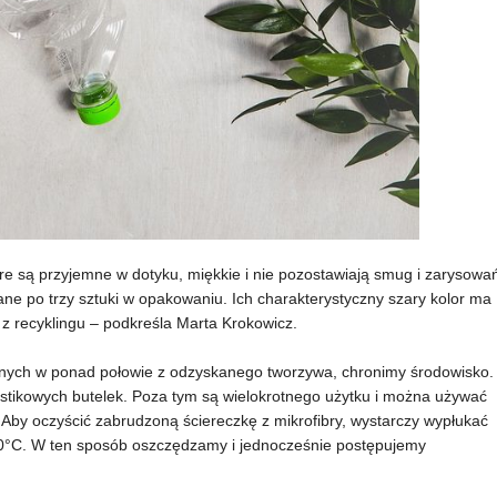
ature są przyjemne w dotyku, miękkie i nie pozostawiają smug i zarysowa
ne po trzy sztuki w opakowaniu. Ich charakterystyczny szary kolor ma
z recyklingu – podkreśla Marta Krokowicz.
anych w ponad połowie z odzyskanego tworzywa, chronimy środowisko.
stikowych butelek. Poza tym są wielokrotnego użytku i można używać
Aby oczyścić zabrudzoną ściereczkę z mikrofibry, wystarczy wypłukać
60°C. W ten sposób oszczędzamy i jednocześnie postępujemy