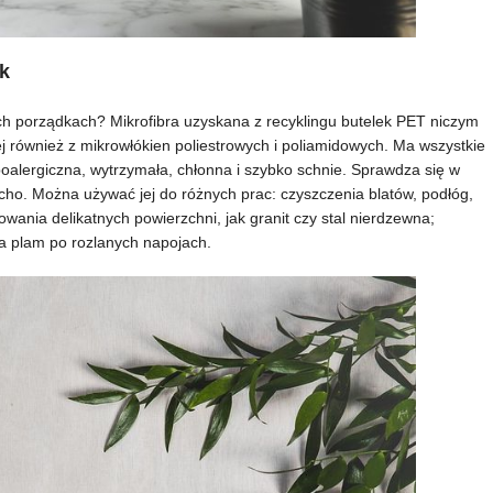
ek
h porządkach? Mikrofibra uzyskana z recyklingu butelek PET niczym
nej również z mikrowłókien poliestrowych i poliamidowych. Ma wszystkie
poalergiczna, wytrzymała, chłonna i szybko schnie. Sprawdza się w
cho. Można używać jej do różnych prac: czyszczenia blatów, podłóg,
owania delikatnych powierzchni, jak granit czy stal nierdzewna;
ia plam po rozlanych napojach.