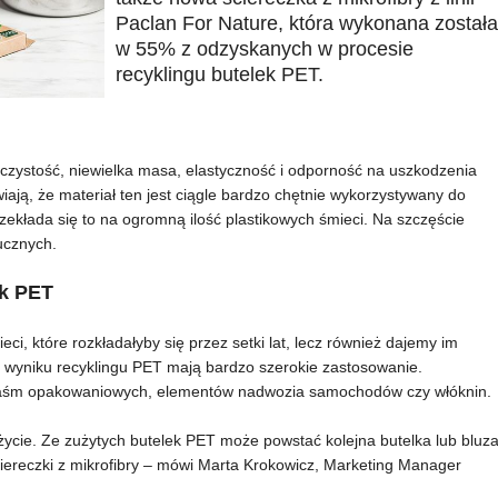
Paclan For Nature, która wykonana została
w 55% z odzyskanych w procesie
recyklingu butelek PET.
oczystość, niewielka masa, elastyczność i odporność na uszkodzenia
ają, że materiał ten jest ciągle bardzo chętnie wykorzystywany do
zekłada się to na ogromną ilość plastikowych śmieci. Na szczęście
tucznych.
ek PET
ci, które rozkładałyby się przez setki lat, lecz również dajemy im
 wyniku recyklingu PET mają bardzo szerokie zastosowanie.
ii, taśm opakowaniowych, elementów nadwozia samochodów czy włóknin.
 życie. Ze zużytych butelek PET może powstać kolejna butelka lub bluz
ciereczki z mikrofibry – mówi Marta Krokowicz, Marketing Manager