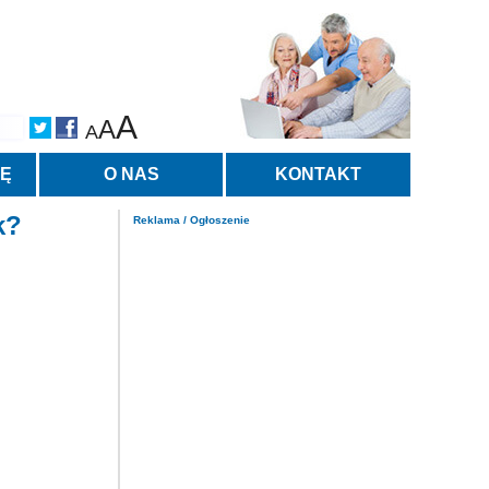
A
A
A
TĘ
O NAS
KONTAKT
k?
Reklama / Ogłoszenie