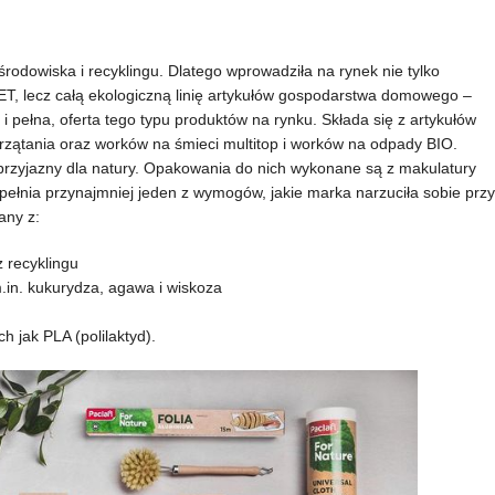
odowiska i recyklingu. Dlatego wprowadziła na rynek nie tylko
PET, lecz całą ekologiczną linię artykułów gospodarstwa domowego –
i pełna, oferta tego typu produktów na rynku. Składa się z artykułów
rzątania oraz worków na śmieci multitop i worków na odpady BIO.
 przyjazny dla natury. Opakowania do nich wykonane są z makulatury
 spełnia przynajmniej jeden z wymogów, jakie marka narzuciła sobie przy
any z:
recyklingu
.in. kukurydza, agawa i wiskoza
 jak PLA (polilaktyd).