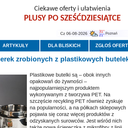
Ciekawe oferty i ułatwienia
PLUSY PO SZEŚĆDZIESIĄTCE
31°
Cz 06-08-2026
Poznań
21°
ARTYKUŁY
DLA BLISKICH
ZGŁOŚ OFER
erek zrobionych z plastikowych butele
Plastikowe butelki są – obok innych
opakowań do żywności –
najpopularniejszym produktem
wykonywanym z tworzywa PET. Na
szczęście recykling PET również zyskuje
na popularności, a na półkach sklepowych
pojawia się coraz więcej produktów z
odzyskanych surowców. Jest wśród nich
także nowa ściereczka z mikrofibry z linii