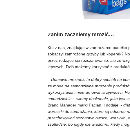
Zanim zaczniemy mrozić…
Kto z nas, znajdując w zamrażarce pudełko p
zobaczył zamrożone grzyby lub koperek? No w
przez rodzące się rozczarowanie, ale ze wzg
lepszych. Dziś możemy korzystać z produktó
–
Domowe mrożonki to dobry sposób na kons
że moda na samodzielne mrożenie produktów 
wykorzystania i niemarnowania żywności. Po
samodzielnie – wiemy doskonale, jaka jest za
Brand Manager marki Paclan. I dodaje: -
dla
woreczki do zamrażania, które są odporne n
przechowywać sezonowe owoce, warzywa, ogr
szufladzie, bo nigdy nie wiadomo, kiedy mog