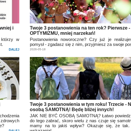
wniej i
Twoje 3 postanowienia na ten rok? Pierwsze -
OPTYMIZMU, mniej narzekań!
 którzy w
Postanowienia noworoczne? Czy już je realizuj
t.
pomysł - zgadasz się z nim, przyjmiesz za swoje po
DALEJ
2026-05-18
j
Twoje 3 postanowienia w tym roku! Trzecie - 
osobą SAMOTNĄ! Będę bliżej innych!
chodzenia
JAK NIE BYĆ OSOBĄ SAMOTNĄ? Łatwo powiedzieć
 zdrowych
do tego zabrać, skoro wielu z nas czuje się samot
ze?
mamy na to jakiś wpływ? Okazuje się, że tak. 
wskazania!
DALEJ