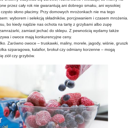
ępne przez cały rok nie gwarantują ani dobrego smaku, ani wysokiej
ry często słono płacimy. Przy domowych mrożonkach nie ma tego
em: wyborem i selekcją składników, porcjowaniem i czasem mrożenia
u, bo kiedy najdzie nas ochota na tartę z grzybami albo zupę
 zamrażarki, zamiast jechać do sklepu. Z pewnością wydamy także
rzywa i owoce mają konkurencyjne ceny.
ko. Zarówno owoce – truskawki, maliny, morele, jagody, wiśnie, gruszk
asolka szparagowa, kalafior, brokuł czy odmiany korzenne – mogą
ę ziół czy grzybów.