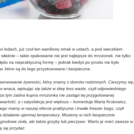
o lodach, już czuł ten waniliowy smak w ustach, a pod wieczkiem
łaśnie – takie opakowanie nie jest najlepsze do mrożonek, nie tylko
lędu na niepraktyczną formę – jednak kiedyś po prostu nie było
w, które są do tego przystosowane i bezpieczne.
erwowanie żywności, który znamy z domów rodzinnych. Cieszymy się
wraca, wpisując się także w ideę less waste, czyli odpowiedniego
za tym żadna kupna mrożonka nie zastąpi tej przygotowanej
wartość, a i satysfakcja jest większa
– komentuje Marta Krokowicz,
tego mamy w naszej ofercie praktyczne i trwałe freezer bags, czyli
a działanie ujemnej temperatury. Możemy w nich bezpiecznie
odowe zioła, ale także grzyby lub pieczywo. Warto je mieć zawsze w
ą się przydać.