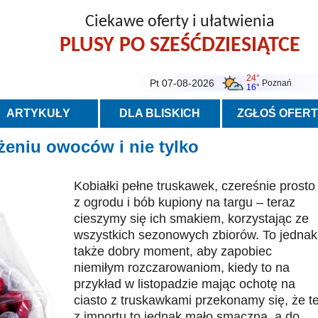
Ciekawe oferty i ułatwienia
PLUSY PO SZEŚĆDZIESIĄTCE
24°
Pt 07-08-2026
Poznań
16°
ARTYKUŁY
DLA BLISKICH
ZGŁOŚ OFER
żeniu owoców i nie tylko
Kobiałki pełne truskawek, czereśnie prosto
z ogrodu i bób kupiony na targu – teraz
cieszymy się ich smakiem, korzystając ze
wszystkich sezonowych zbiorów. To jednak
także dobry moment, aby zapobiec
niemiłym rozczarowaniom, kiedy to na
przykład w listopadzie mając ochotę na
ciasto z truskawkami przekonamy się, że t
z importu to jednak mało smaczna, a do