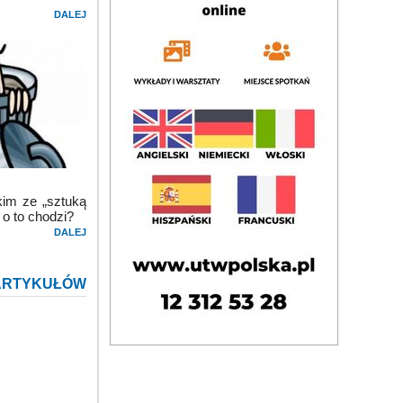
DALEJ
kim ze „sztuką
 o to chodzi?
DALEJ
ARTYKUŁÓW