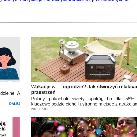
Wakacje w … ogrodzie? Jak stworzyć relaksa
przestrzeń
dzielne. A
Polacy pokochali święty spokój, bo dla 58% 
kluczowe będzie ciche i ustronne miejsce z atrakcjam
DALEJ
2026-07-03