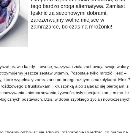
tego bardzo droga alternatywa. Zamiast
tęsknić za sezonowymi dobrami,
zarezerwujmy wolne miejsce w
zamrażarce, bo czas na mrożonki!
yszał prawie każdy – owoce, warzywa i zioła zachowują swoje walory
otrzymujemy jeszcze zestaw witamin. Pozostaje tylko mrozić i jeść –
my, które wypełniały zamrażarki po brzegi różnymi smakołykami. Efekt?
drożdżowego z truskawkami i kruszonką albo zajadać się pierogami z
zechowywania i niemarnowania żywności były specjalistkami, mimo że
ekologicznych postawach. Dziś, w dobie szybkiego życia i nowoczesnych
bo chcemy odżywiać się zdrowo, różnorodnie i wiedząc, co mamy na