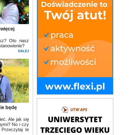
 więcej
esz? Oto nasz
stanowienie?
DALEJ
Nie będę
. Ale jak się
nymi? No i czy
Przeczytaj te