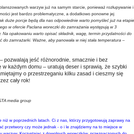
blanszowanych warzyw już na samym starcie, ponieważ rozłupywanie i
wności jest bardzo problematyczne, a dodatkowo ponowne jej
jak duże porcje będą dla nas odpowiednie warto pomyśleć już na etapi
tego w ofercie Paclana woreczki do zamrażania występują w 3
ów. Na opakowaniu warto opisać składnik, wagę, termin przydatności do
ć do zamrażarki. Ważne, aby panowała w niej stała temperatura
–
 pozwalają jeść różnorodnie, smacznie i bez
 w każdym domu – uratują deser i sprawią, że szybki
iętajmy o przestrzeganiu kilku zasad i cieszmy się
ez cały rok!
ISTA media group
niż w poprzednich latach. Ci z nas, którzy przygotowują zaprawy na
 przetwory czy może jednak - o i le znajdziemy na to miejsce w
zy warzyw. Korzystając z dowolnych woreczków, przeznaczonych do