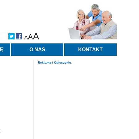
A
A
A
TĘ
O NAS
KONTAKT
Reklama / Ogłoszenie
e