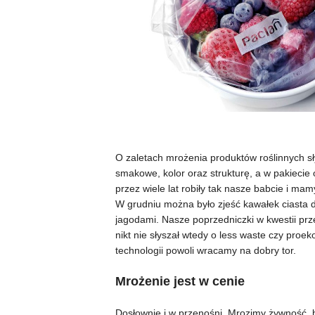
O zaletach mrożenia produktów roślinnych sł
smakowe, kolor oraz strukturę, a w pakiecie 
przez wiele lat robiły tak nasze babcie i ma
W grudniu można było zjeść kawałek ciasta 
jagodami. Nasze poprzedniczki w kwestii pr
nikt nie słyszał wtedy o less waste czy pro
technologii powoli wracamy na dobry tor.
Mrożenie jest w cenie
Dosłownie i w przenośni. Mrozimy żywność, 