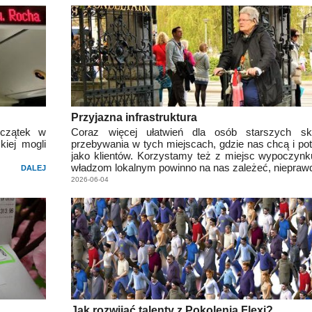
Przyjazna infrastruktura
oczątek w
Coraz więcej ułatwień dla osób starszych sk
kiej mogli
przebywania w tych miejscach, gdzie nas chcą i pot
jako klientów. Korzystamy też z miejsc wypoczynku 
władzom lokalnym powinno na nas zależeć, niepraw
DALEJ
2026-06-04
Jak rozwijać talenty z Pokolenia Flexi?