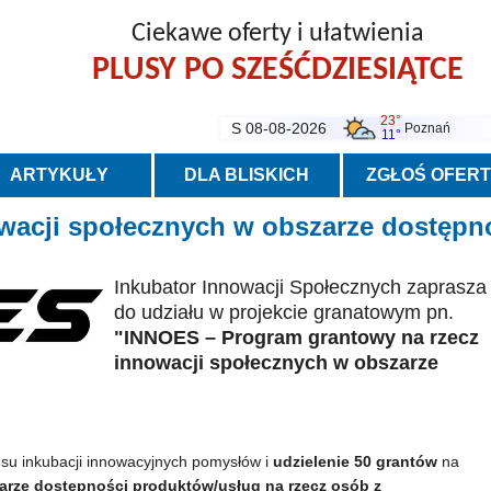
Ciekawe oferty i ułatwienia
PLUSY PO SZEŚĆDZIESIĄTCE
23°
S 08-08-2026
Poznań
11°
ARTYKUŁY
DLA BLISKICH
ZGŁOŚ OFER
wacji społecznych w obszarze dostępn
Inkubator Innowacji Społecznych zaprasza
do udziału w projekcie granatowym pn.
"INNOES – Program grantowy na rzecz
innowacji społecznych w obszarze
su inkubacji innowacyjnych pomysłów i
udzielenie 50 grantów
na
arze dostępności produktów/usług na rzecz osób z