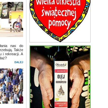
łania nas do
rzebują. Także
i rekreacji. A
daż?
DALEJ