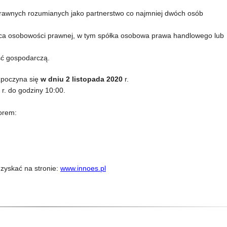
rawnych rozumianych jako partnerstwo co najmniej dwóch osób
ąca osobowości prawnej, w tym spółka osobowa prawa handlowego lub
ść gospodarczą.
zpoczyna się
w dniu 2 listopada 2020
r.
r. do godziny 10:00.
orem:
zyskać na stronie:
www.innoes.pl