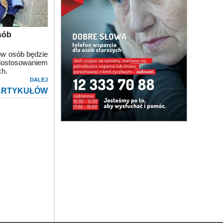
sób
ów osób będzie
 dostosowaniem
ch.
DALEJ
ARTYKUŁÓW