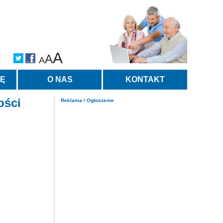
A
A
A
TĘ
O NAS
KONTAKT
ości
Reklama / Ogłoszenie