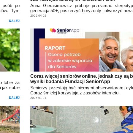
a osób po
Anna Gierasimowicz próbuje przełamać stereoty
adów. Tym
generacją 50+, poszerzyć horyzonty i otworzyć nowe
2026-04-02
DALEJ
Coraz więcej seniorów online, jednak czy są 
wyniki badania Fundacji SeniorApp
o tobie za
 jak sobie
Seniorzy przestają być biernymi obserwatorami cyf
Coraz śmielej korzystają z zasobów internetu.
DALEJ
2026-01-31