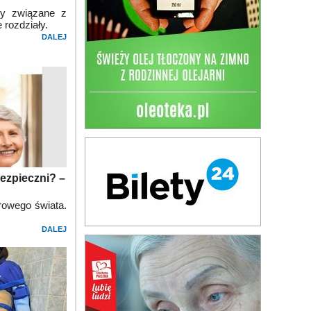
py związane z
 rozdziały.
DALEJ
bezpieczni? –
rowego świata.
DALEJ