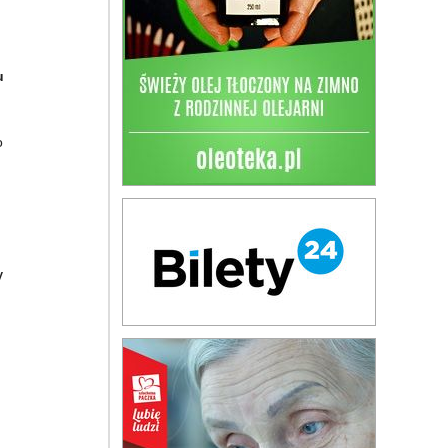
u
o
y