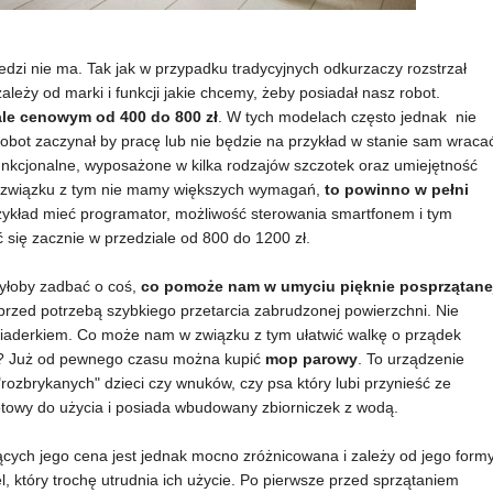
dzi nie ma. Tak jak w przypadku tradycyjnych odkurzaczy rozstrzał
leży od marki i funkcji jakie chcemy, żeby posiadał nasz robot.
ale cenowym od 400 do 800 zł
. W tych modelach często jednak nie
obot zaczynał by pracę lub nie będzie na przykład w stanie sam wraca
unkcjonalne, wyposażone w kilka rodzajów szczotek oraz umiejętność
w związku z tym nie mamy większych wymagań,
to powinno w pełni
przykład mieć programator, możliwość sterowania smartfonem i tym
się zacznie w przedziale od 800 do 1200 zł.
yłoby zadbać o coś,
co pomoże nam w umyciu pięknie posprzątane
przed potrzebą szybkiego przetarcia zabrudzonej powierzchni. Nie
iaderkiem. Co może nam w związku z tym ułatwić walkę o prządek
? Już od pewnego czasu można kupić
mop parowy
. To urządzenie
rozbrykanych" dzieci czy wnuków, czy psa który lubi przynieść ze
otowy do użycia i posiada wbudowany zbiorniczek z wodą.
cych jego cena jest jednak mocno zróżnicowana i zależy od jego form
l, który trochę utrudnia ich użycie. Po pierwsze przed sprzątaniem