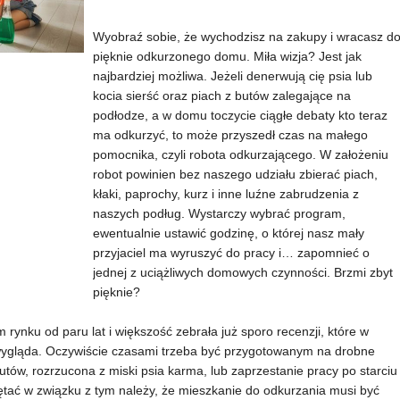
Wyobraź sobie, że wychodzisz na zakupy i wracasz d
pięknie odkurzonego domu. Miła wizja? Jest jak
najbardziej możliwa. Jeżeli denerwują cię psia lub
kocia sierść oraz piach z butów zalegające na
podłodze, a w domu toczycie ciągłe debaty kto teraz
ma odkurzyć, to może przyszedł czas na małego
pomocnika, czyli robota odkurzającego. W założeniu
robot powinien bez naszego udziału zbierać piach,
kłaki, paprochy, kurz i inne luźne zabrudzenia z
naszych podług. Wystarczy wybrać program,
ewentualnie ustawić godzinę, o której nasz mały
przyjaciel ma wyruszyć do pracy i… zapomnieć o
jednej z uciążliwych domowych czynności. Brzmi zbyt
pięknie?
rynku od paru lat i większość zebrała już sporo recenzji, które w
o wygląda. Oczywiście czasami trzeba być przygotowanym na drobne
tów, rozrzucona z miski psia karma, lub zaprzestanie pracy po starciu
ać w związku z tym należy, że mieszkanie do odkurzania musi być