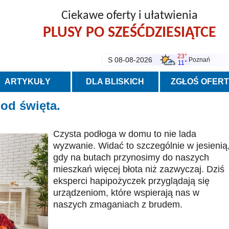
Ciekawe oferty i ułatwienia
PLUSY PO SZEŚĆDZIESIĄTCE
23°
S 08-08-2026
Poznań
11°
ARTYKUŁY
DLA BLISKICH
ZGŁOŚ OFER
 od święta.
Czysta podłoga w domu to nie lada
wyzwanie. Widać to szczególnie w jesienią
gdy na butach przynosimy do naszych
mieszkań więcej błota niż zazwyczaj. Dziś
eksperci hapipożyczek przyglądają się
urządzeniom, które wspierają nas w
naszych zmaganiach z brudem.