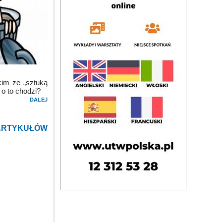
kim ze „sztuką
 o to chodzi?
DALEJ
ARTYKUŁÓW