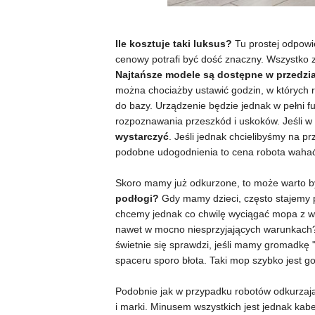
Ile kosztuje taki luksus?
Tu prostej odpowie
cenowy potrafi być dość znaczny. Wszystko za
Najtańsze modele są dostępne w przedzi
można chociażby ustawić godzin, w których r
do bazy. Urządzenie będzie jednak w pełni f
rozpoznawania przeszkód i uskoków. Jeśli 
wystarczyć
. Jeśli jednak chcielibyśmy na 
podobne udogodnienia to cena robota wahać 
Skoro mamy już odkurzone, to może warto b
podłogi?
Gdy mamy dzieci, często stajemy 
chcemy jednak co chwilę wyciągać mopa z w
nawet w mocno niesprzyjających warunkach
świetnie się sprawdzi, jeśli mamy gromadkę "
spaceru sporo błota. Taki mop szybko jest g
Podobnie jak w przypadku robotów odkurzają
i marki. Minusem wszystkich jest jednak kabe