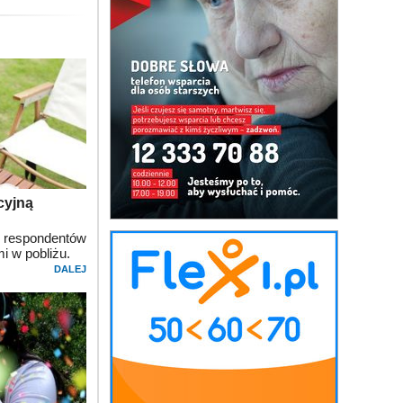
cyjną
respondentów
i w pobliżu.
DALEJ