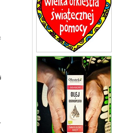
ć
j
y