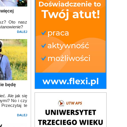
 więcej
esz? Oto nasz
stanowienie?
DALEJ
Nie będę
. Ale jak się
nymi? No i czy
Przeczytaj te
DALEJ