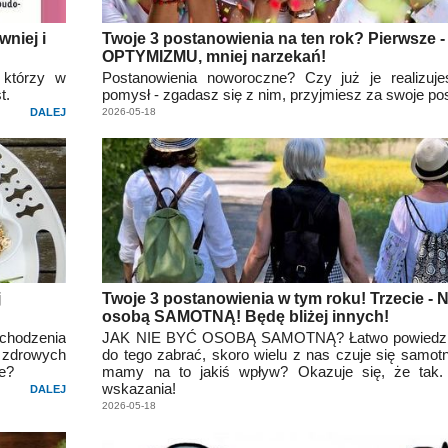
wniej i
Twoje 3 postanowienia na ten rok? Pierwsze -
OPTYMIZMU, mniej narzekań!
 którzy w
Postanowienia noworoczne? Czy już je realizuj
t.
pomysł - zgadasz się z nim, przyjmiesz za swoje po
DALEJ
2026-05-18
j
Twoje 3 postanowienia w tym roku! Trzecie - 
osobą SAMOTNĄ! Będę bliżej innych!
chodzenia
JAK NIE BYĆ OSOBĄ SAMOTNĄ? Łatwo powiedzieć
 zdrowych
do tego zabrać, skoro wielu z nas czuje się samot
ze?
mamy na to jakiś wpływ? Okazuje się, że tak. 
wskazania!
DALEJ
2026-05-18