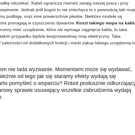
wilkę odczekać. Kabel ogranicza również zasięg naszej pracy i przy
epinanie. Jednak jeśli kogoś to nie zniechęca to z pewnością taki mop
mu podłogę, oraz inne powierzchnie płaskie. Niektóre modele są
które pomagają w czyszczeniu dywanów.
Koszt takiego mopa na kabl
chcemy mieć urządzenie, które nie wymaga ciągnięcia kabla, to taka
w takim przypadku będzie bezprzewodowy mop elektryczny. Taka
zależności od dodatkowych funkcji i marki zakup takiego urządzenia t
sem nie lada wyzwanie. Momentami może się wydawać,
ależnie od tego jak się staramy efekty wydają się
rto pomyśleć o wsparciu? Robot posłusznie odkurzając
arowy sprawie usuwający wszelkie zabrudzenia wydają
e.