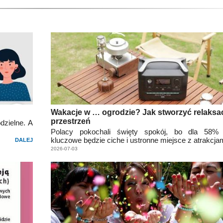
Wakacje w … ogrodzie? Jak stworzyć relaksa
przestrzeń
dzielne. A
Polacy pokochali święty spokój, bo dla 58% 
kluczowe będzie ciche i ustronne miejsce z atrakcjam
DALEJ
2026-07-03