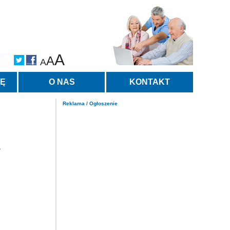
A
A
A
TĘ
O NAS
KONTAKT
Reklama / Ogłoszenie
,