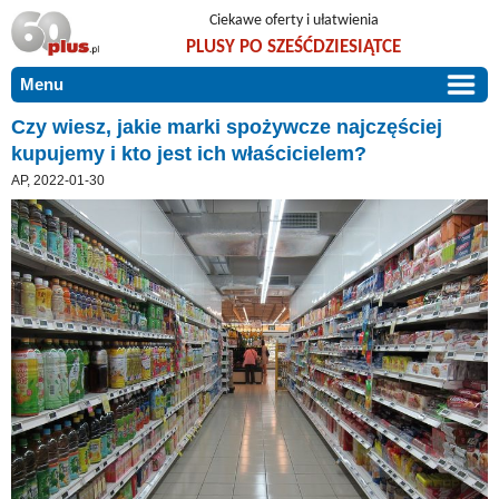
Ciekawe oferty i ułatwienia
PLUSY PO SZEŚĆDZIESIĄTCE
Menu
START
Czy wiesz, jakie marki spożywcze najczęściej
kupujemy i kto jest ich właścicielem?
PROMOCJE
AP, 2022-01-30
ARTYKUŁY
DLA BLISKICH
Szczególnie polecamy
ZGŁOŚ OFERTĘ
Użyteczne porady
O NAS
Szlachetne zdrowie
KONTAKT
Mieszkaj wygodnie i bez barier
Warto wiedzieć!
Podróże i wypoczynek
Taniej, okazyjnie, specjalnie dla 60plus