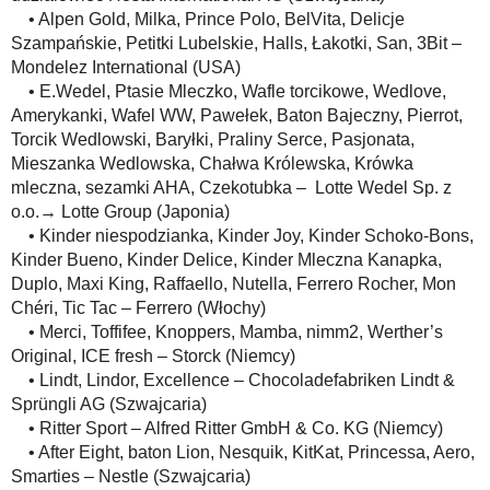
• Alpen Gold, Milka, Prince Polo, BelVita, Delicje
Szampańskie, Petitki Lubelskie, Halls, Łakotki, San, 3Bit –
Mondelez International (USA)
• E.Wedel, Ptasie Mleczko, Wafle torcikowe, Wedlove,
Amerykanki, Wafel WW, Pawełek, Baton Bajeczny, Pierrot,
Torcik Wedlowski, Baryłki, Praliny Serce, Pasjonata,
Mieszanka Wedlowska, Chałwa Królewska, Krówka
mleczna, sezamki AHA, Czekotubka – Lotte Wedel Sp. z
o.o.→ Lotte Group (Japonia)
• Kinder niespodzianka, Kinder Joy, Kinder Schoko-Bons,
Kinder Bueno, Kinder Delice, Kinder Mleczna Kanapka,
Duplo, Maxi King, Raffaello, Nutella, Ferrero Rocher, Mon
Chéri, Tic Tac – Ferrero (Włochy)
• Merci, Toffifee, Knoppers, Mamba, nimm2, Werther’s
Original, ICE fresh – Storck (Niemcy)
• Lindt, Lindor, Excellence – Chocoladefabriken Lindt &
Sprüngli AG (Szwajcaria)
• Ritter Sport – Alfred Ritter GmbH & Co. KG (Niemcy)
• After Eight, baton Lion, Nesquik, KitKat, Princessa, Aero,
Smarties – Nestle (Szwajcaria)