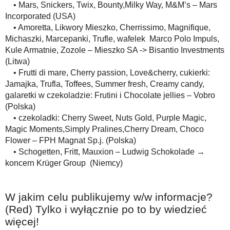
• Mars, Snickers, Twix, Bounty,Milky Way, M&M’s – Mars
Incorporated (USA)
• Amoretta, Likwory Mieszko, Cherrissimo, Magnifique,
Michaszki, Marcepanki, Trufle, wafelek Marco Polo Impuls,
Kule Armatnie, Zozole – Mieszko SA -> Bisantio Investments
(Litwa)
• Frutti di mare, Cherry passion, Love&cherry, cukierki:
Jamajka, Trufla, Toffees, Summer fresh, Creamy candy,
galaretki w czekoladzie: Frutini i Chocolate jellies – Vobro
(Polska)
• czekoladki: Cherry Sweet, Nuts Gold, Purple Magic,
Magic Moments,Simply Pralines,Cherry Dream, Choco
Flower – FPH Magnat Sp.j. (Polska)
• Schogetten, Fritt, Mauxion – Ludwig Schokolade →
koncern Krüger Group (Niemcy)
W jakim celu publikujemy w/w informacje?
(Red) Tylko i wyłącznie po to by wiedzieć
więcej!