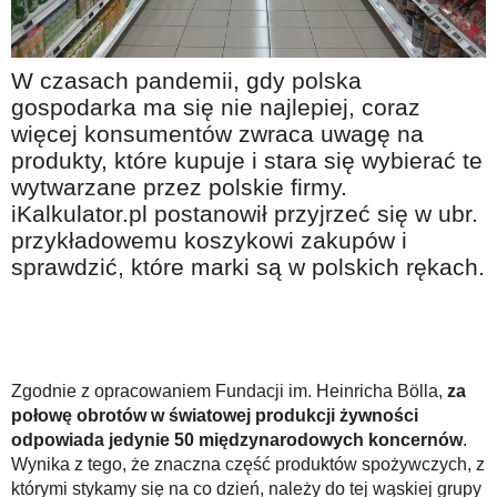
Na wesoło
Hobby i pasje
W czasach pandemii, gdy polska
Żyj aktywnie
gospodarka ma się nie najlepiej, coraz
więcej konsumentów zwraca uwagę na
60plus - najcenniejsi klienci
produkty, które kupuje i stara się wybierać te
Dobra opieka
wytwarzane przez polskie firmy.
Warto naśladować
iKalkulator.pl postanowił przyjrzeć się w ubr.
przykładowemu koszykowi zakupów i
Coś dla ducha
sprawdzić, które marki są w polskich rękach.
Smacznie i zdrowo
O finansach i społeczeństwie - edukacja nie tylko dla 60plus
Ciekawe książki
Zgodnie z opracowaniem Fundacji im. Heinricha Bölla,
za
Stop samotności
połowę obrotów w światowej produkcji żywności
odpowiada jedynie 50 międzynarodowych koncernów
.
Z internetem za pan brat
Wynika z tego, że znaczna część produktów spożywczych, z
Bezpiecznie i w zgodzie z prawem
którymi stykamy się na co dzień, należy do tej wąskiej grupy