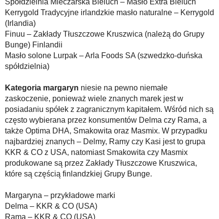
Spółdzielnia Mleczarska Bieluch – Masło Extra Bieluch
Kerrygold Tradycyjne irlandzkie masło naturalne – Kerrygold
(Irlandia)
Finuu – Zakłady Tłuszczowe Kruszwica (należą do Grupy
Bunge) Finlandii
Masło solone Lurpak – Arla Foods SA (szwedzko-duńska
spółdzielnia)
Kategoria margaryn
niesie na pewno niemałe
zaskoczenie, ponieważ wiele znanych marek jest w
posiadaniu spółek z zagranicznym kapitałem. Wśród nich są
często wybierana przez konsumentów Delma czy Rama, a
także Optima DHA, Smakowita oraz Masmix. W przypadku
najbardziej znanych – Delmy, Ramy czy Kasi jest to grupa
KKR & CO z USA, natomiast Smakowita czy Masmix
produkowane są przez Zakłady Tłuszczowe Kruszwica,
które są częścią finlandzkiej Grupy Bunge.
Margaryna – przykładowe marki
Delma – KKR & CO (USA)
Rama – KKR & CO (USA)