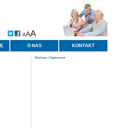
A
A
A
TĘ
O NAS
KONTAKT
Reklama / Ogłoszenie