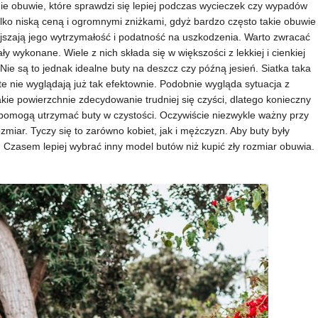
ie obuwie, które sprawdzi się lepiej podczas wycieczek czy wypadów
ylko niską ceną i ogromnymi zniżkami, gdyż bardzo często takie obuwie
jszają jego wytrzymałość i podatność na uszkodzenia. Warto zwracać
ły wykonane. Wiele z nich składa się w większości z lekkiej i cienkiej
 Nie są to jednak idealne buty na deszcz czy późną jesień. Siatka taka
te nie wyglądają już tak efektownie. Podobnie wygląda sytuacja z
kie powierzchnie zdecydowanie trudniej się czyści, dlatego konieczny
pomogą utrzymać buty w czystości. Oczywiście niezwykle ważny przy
miar. Tyczy się to zarówno kobiet, jak i mężczyzn. Aby buty były
 Czasem lepiej wybrać inny model butów niż kupić zły rozmiar obuwia.