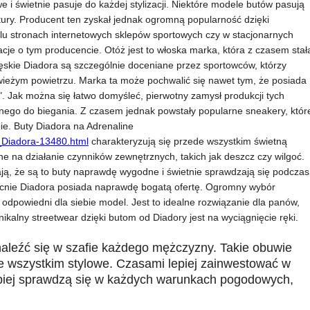
 i świetnie pasuje do każdej stylizacji. Niektóre modele butów pasują
itury. Producent ten zyskał jednak ogromną popularność dzięki
lu stronach internetowych sklepów sportowych czy w stacjonarnych
je o tym producencie. Otóż jest to włoska marka, która z czasem stał
ęskie Diadora są szczególnie doceniane przez sportowców, którzy
świeżym powietrzu. Marka ta może pochwalić się nawet tym, że posiada
ię". Jak można się łatwo domyśleć, pierwotny zamysł produkcji tych
lnego do biegania. Z czasem jednak powstały popularne sneakery, któr
ie. Buty Diadora na Adrenaline
_Diadora-13480.html
charakteryzują się przede wszystkim świetną
ne na działanie czynników zewnętrznych, takich jak deszcz czy wilgoć.
ą, że są to buty naprawdę wygodne i świetnie sprawdzają się podczas
becnie Diadora posiada naprawdę bogatą ofertę. Ogromny wybór
odpowiedni dla siebie model. Jest to idealne rozwiązanie dla panów,
nikalny streetwear dzięki butom od Diadory jest na wyciągnięcie ręki.
naleźć się w szafie każdego mężczyzny. Takie obuwie
de wszystkim stylowe. Czasami lepiej zainwestować w
epiej sprawdzą się w każdych warunkach pogodowych,