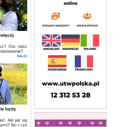
 więcej
esz? Oto nasz
stanowienie?
DALEJ
Nie będę
. Ale jak się
nymi? No i czy