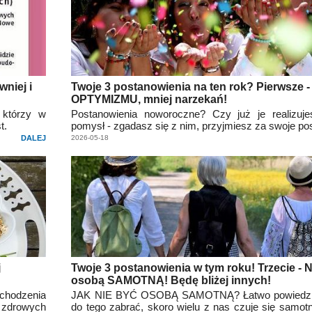
wniej i
Twoje 3 postanowienia na ten rok? Pierwsze -
OPTYMIZMU, mniej narzekań!
 którzy w
Postanowienia noworoczne? Czy już je realizuj
t.
pomysł - zgadasz się z nim, przyjmiesz za swoje po
DALEJ
2026-05-18
j
Twoje 3 postanowienia w tym roku! Trzecie - 
osobą SAMOTNĄ! Będę bliżej innych!
chodzenia
JAK NIE BYĆ OSOBĄ SAMOTNĄ? Łatwo powiedzieć
 zdrowych
do tego zabrać, skoro wielu z nas czuje się samot