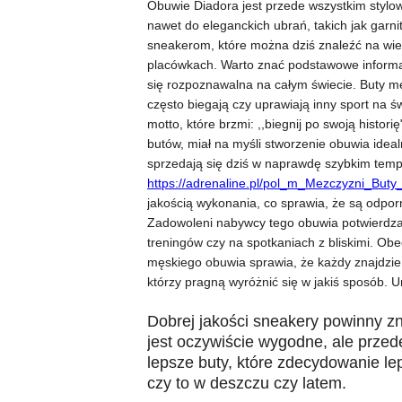
Obuwie Diadora jest przede wszystkim stylowe
nawet do eleganckich ubrań, takich jak garn
sneakerom, które można dziś znaleźć na wie
placówkach. Warto znać podstawowe informac
się rozpoznawalna na całym świecie. Buty m
często biegają czy uprawiają inny sport na 
motto, które brzmi: ,,biegnij po swoją histor
butów, miał na myśli stworzenie obuwia idea
sprzedają się dziś w naprawdę szybkim temp
https://adrenaline.pl/pol_m_Mezczyzni_Buty
jakością wykonania, co sprawia, że są odpor
Zadowoleni nabywcy tego obuwia potwierdzaj
treningów czy na spotkaniach z bliskimi. O
męskiego obuwia sprawia, że każdy znajdzie 
którzy pragną wyróżnić się w jakiś sposób. U
Dobrej jakości sneakery powinny z
jest oczywiście wygodne, ale prze
lepsze buty, które zdecydowanie l
czy to w deszczu czy latem.