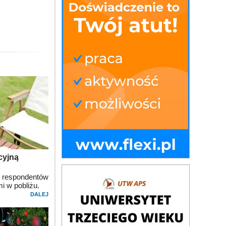
cyjną
respondentów
i w pobliżu.
DALEJ