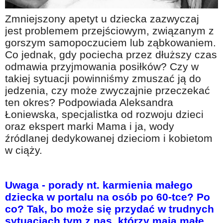
Na wesoło
Zmniejszony apetyt u dziecka zazwyczaj
Hobby i pasje
jest problemem przejściowym, związanym z
gorszym samopoczuciem lub ząbkowaniem.
Żyj aktywnie
Co jednak, gdy pociecha przez dłuższy czas
60plus - najcenniejsi klienci
odmawia przyjmowania posiłków? Czy w
Dobra opieka
takiej sytuacji powinniśmy zmuszać ją do
jedzenia, czy może zwyczajnie przeczekać
Warto naśladować
ten okres? Podpowiada Aleksandra
Coś dla ducha
Łoniewska, specjalistka od rozwoju dzieci
oraz ekspert marki Mama i ja, wody
Smacznie i zdrowo
źródlanej dedykowanej dzieciom i kobietom
O finansach i społeczeństwie - edukacja nie tylko dla 60plus
w ciąży.
Ciekawe książki
Stop samotności
Uwaga - porady nt. karmienia małego
dziecka w portalu na osób po 60-tce? Po
Z internetem za pan brat
co? Tak, bo może się przydać w trudnych
Bezpiecznie i w zgodzie z prawem
sytuacjach tym z nas, którzy mają małe