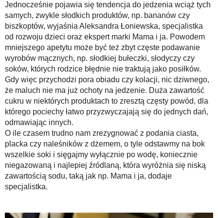
Jednocześnie pojawia się tendencja do jedzenia wciąż tych
samych, zwykle słodkich produktów, np. bananów czy
biszkoptów, wyjaśnia Aleksandra Łoniewska, specjalistka
od rozwoju dzieci oraz ekspert marki Mama i ja. Powodem
mniejszego apetytu może być też zbyt częste podawanie
wyrobów mącznych, np. słodkiej bułeczki, słodyczy czy
soków, których rodzice błędnie nie traktują jako posiłków.
Gdy więc przychodzi pora obiadu czy kolacji, nic dziwnego,
że maluch nie ma już ochoty na jedzenie. Duża zawartość
cukru w niektórych produktach to zresztą częsty powód, dla
którego pociechy łatwo przyzwyczajają się do jednych dań,
odmawiając innych.
O ile czasem trudno nam zrezygnować z podania ciasta,
placka czy naleśników z dżemem, o tyle odstawmy na bok
wszelkie soki i sięgajmy wyłącznie po wodę, koniecznie
niegazowaną i najlepiej źródlaną, która wyróżnia się niską
zawartością sodu, taką jak np. Mama i ja, dodaje
specjalistka.