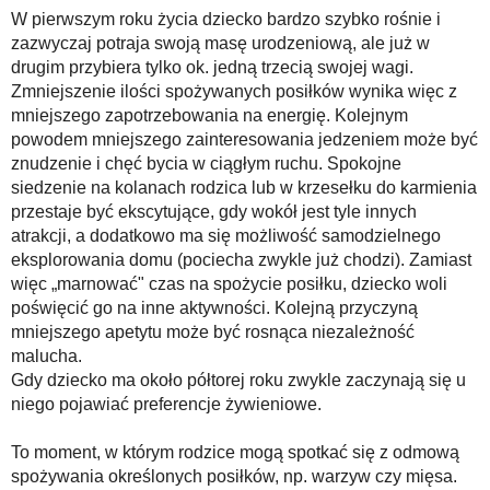
W pierwszym roku życia dziecko bardzo szybko rośnie i
zazwyczaj potraja swoją masę urodzeniową, ale już w
drugim przybiera tylko ok. jedną trzecią swojej wagi.
Zmniejszenie ilości spożywanych posiłków wynika więc z
mniejszego zapotrzebowania na energię. Kolejnym
powodem mniejszego zainteresowania jedzeniem może być
znudzenie i chęć bycia w ciągłym ruchu. Spokojne
siedzenie na kolanach rodzica lub w krzesełku do karmienia
przestaje być ekscytujące, gdy wokół jest tyle innych
atrakcji, a dodatkowo ma się możliwość samodzielnego
eksplorowania domu (pociecha zwykle już chodzi). Zamiast
więc „marnować" czas na spożycie posiłku, dziecko woli
poświęcić go na inne aktywności. Kolejną przyczyną
mniejszego apetytu może być rosnąca niezależność
malucha.
Gdy dziecko ma około półtorej roku zwykle zaczynają się u
niego pojawiać preferencje żywieniowe.
To moment, w którym rodzice mogą spotkać się z odmową
spożywania określonych posiłków, np. warzyw czy mięsa.