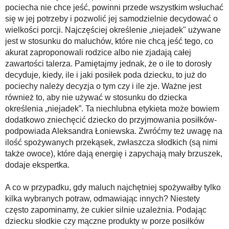
pociecha nie chce jeść, powinni przede wszystkim wsłuchać
się w jej potrzeby i pozwolić jej samodzielnie decydować o
wielkości porcji. Najczęściej określenie „niejadek" używane
jest w stosunku do maluchów, które nie chcą jeść tego, co
akurat zaproponowali rodzice albo nie zjadają całej
zawartości talerza. Pamiętajmy jednak, że o ile to dorosły
decyduje, kiedy, ile i jaki posiłek poda dziecku, to już do
pociechy należy decyzja o tym czy i ile zje. Ważne jest
również to, aby nie używać w stosunku do dziecka
określenia „niejadek”. Ta niechlubna etykieta może bowiem
dodatkowo zniechęcić dziecko do przyjmowania posiłków-
podpowiada Aleksandra Łoniewska. Zwróćmy też uwagę na
ilość spożywanych przekąsek, zwłaszcza słodkich (są nimi
także owoce), które dają energię i zapychają mały brzuszek,
dodaje ekspertka.
A co w przypadku, gdy maluch najchętniej spożywałby tylko
kilka wybranych potraw, odmawiając innych? Niestety
często zapominamy, że cukier silnie uzależnia. Podając
dziecku słodkie czy mączne produkty w porze posiłków