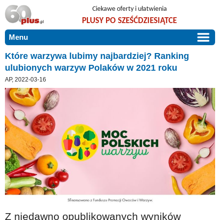
Ciekawe oferty i ułatwienia
PLUSY PO SZEŚĆDZIESIĄTCE
Menu
START
Które warzywa lubimy najbardziej? Ranking
ulubionych warzyw Polaków w 2021 roku
PROMOCJE
AP, 2022-03-16
ARTYKUŁY
DLA BLISKICH
Szczególnie polecamy
ZGŁOŚ OFERTĘ
Użyteczne porady
O NAS
Szlachetne zdrowie
KONTAKT
Mieszkaj wygodnie i bez barier
Warto wiedzieć!
Podróże i wypoczynek
Taniej, okazyjnie, specjalnie dla 60plus
Z niedawno opublikowanych wyników