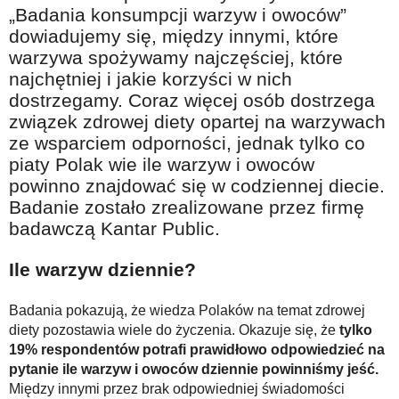
Na wesoło
„Badania konsumpcji warzyw i owoców”
dowiadujemy się, między innymi, które
Hobby i pasje
warzywa spożywamy najczęściej, które
Żyj aktywnie
najchętniej i jakie korzyści w nich
dostrzegamy. Coraz więcej osób dostrzega
60plus - najcenniejsi klienci
związek zdrowej diety opartej na warzywach
Dobra opieka
ze wsparciem odporności, jednak tylko co
piaty Polak wie ile warzyw i owoców
Warto naśladować
powinno znajdować się w codziennej diecie.
Coś dla ducha
Badanie zostało zrealizowane przez firmę
badawczą Kantar Public.
Smacznie i zdrowo
O finansach i społeczeństwie - edukacja nie tylko dla 60plus
Ile warzyw dziennie?
Ciekawe książki
Badania pokazują, że wiedza Polaków na temat zdrowej
Stop samotności
diety pozostawia wiele do życzenia. Okazuje się, że
tylko
19% respondentów potrafi prawidłowo odpowiedzieć na
Z internetem za pan brat
pytanie ile warzyw i owoców dziennie powinniśmy jeść.
Bezpiecznie i w zgodzie z prawem
Między innymi przez brak odpowiedniej świadomości