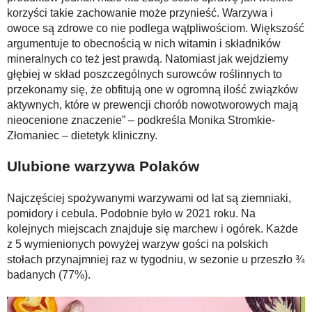
korzyści takie zachowanie może przynieść. Warzywa i
owoce są zdrowe co nie podlega wątpliwościom. Większość
argumentuje to obecnością w nich witamin i składników
mineralnych co też jest prawdą. Natomiast jak wejdziemy
głębiej w skład poszczególnych surowców roślinnych to
przekonamy się, że obfitują one w ogromną ilość związków
aktywnych, które w prewencji chorób nowotworowych mają
nieocenione znaczenie” – podkreśla Monika Stromkie-
Złomaniec – dietetyk kliniczny.
Ulubione warzywa Polaków
Najczęściej spożywanymi warzywami od lat są ziemniaki,
pomidory i cebula. Podobnie było w 2021 roku. Na
kolejnych miejscach znajduje się marchew i ogórek. Każde
z 5 wymienionych powyżej warzyw gości na polskich
stołach przynajmniej raz w tygodniu, w sezonie u przeszło ¾
badanych (77%).