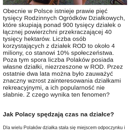
Na wesoło
Obecnie w Polsce istnieje prawie pięć
Hobby i pasje
tysięcy Rodzinnych Ogródków Działkowych,
które skupiają ponad 900 tysięcy działek o
Żyj aktywnie
łącznej powierzchni przekraczającej 40
60plus - najcenniejsi klienci
tysięcy hektarów. Liczba osób
Dobra opieka
korzystających z działek ROD to około 4
miliony, co stanowi 10% społeczeństwa.
Warto naśladować
Poza tym spora liczba Polaków posiada
Coś dla ducha
własne działki, niezrzeszone w ROD. Przez
ostatnie dwa lata można było zauważyć
Smacznie i zdrowo
znaczny wzrost zainteresowania działkami
O finansach i społeczeństwie - edukacja nie tylko dla 60plus
rekreacyjnymi, a ich popularność nie
słabnie. Z czego wynika ten fenomen?
Ciekawe książki
Stop samotności
Jak Polacy spędzają czas na działce?
Z internetem za pan brat
Bezpiecznie i w zgodzie z prawem
Dla wielu Polaków działka stała się miejscem odpoczynku i