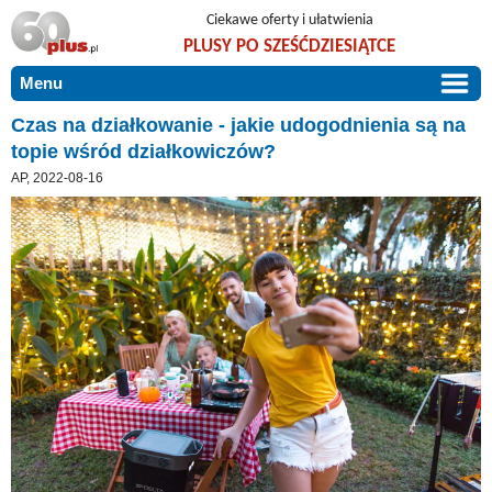
Ciekawe oferty i ułatwienia
PLUSY PO SZEŚĆDZIESIĄTCE
Menu
START
Czas na działkowanie - jakie udogodnienia są na
topie wśród działkowiczów?
PROMOCJE
AP, 2022-08-16
ARTYKUŁY
DLA BLISKICH
Szczególnie polecamy
ZGŁOŚ OFERTĘ
Użyteczne porady
O NAS
Szlachetne zdrowie
KONTAKT
Mieszkaj wygodnie i bez barier
Warto wiedzieć!
Podróże i wypoczynek
Taniej, okazyjnie, specjalnie dla 60plus