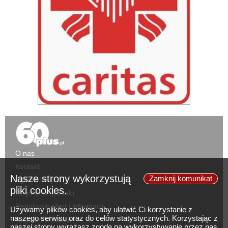
O nas
Kontakt
Nasze strony wykorzystują
Zamknij komunikat
Zgłoś ofertę
pliki cookies.
Regulamin portalu
Regulamin ofert i informacji
Używamy plików cookies, aby ułatwić Ci korzystanie z
naszego serwisu oraz do celów statystycznych. Korzystając z
Regulamin reklam
naszej strony wyrażasz zgodę na wykorzystywanie przez nas