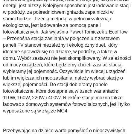
energii jest niższy. Kolejnym sposobem jest ładowanie stacji
w podróży, za pośrednictwem gniazda zapalniczki w
samochodzie. Trzecią metodą, w pełni niezależną i
ekologiczną, jest ładowanie za pomocą paneli
fotowoltaicznych. Jak wyjaśnia Paweł Tomiczek z EcoFlow
– Przenośna stacja zasilania w połączeniu z zestawem
paneli FV stanowi niezależny i ekologiczny duet, który
idealnie sprawdzi się na działce, w podróży, a także w
domu. Wybór zestawu nie jest skomplikowany. W zależności
od mocy urządzeń, które będziemy chcieli zasilać stacją,
wybieramy jej pojemność. Oczywiście im więcej urządzeń
lub im większa ich moc zasilania, należy wybrać stację o
większej pojemności. Do stacji dobieramy panele
fotowoltaiczne, które dostępne są w trzech wariantach:
110W, 160W, 220W i 400W. Niektóre stacje można także
ładować z domowych systemów fotowoltaicznych, jeśli tylko
wyposażone są w złącze MC4.
Przebywając na działce warto pomyśleć o nieoczywistych