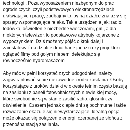
technologii. Poza wyposażeniem niezbędnym do prac
ogrodniczych, czyli podstawowych elektronarzędziach
ułatwiających pracę, zadbajmy to, by na działce znalazły się
sprzęty wspomagające relaks. Takie urządzenia jak: radio,
lodówka, oświetlenie niezbędne wieczorami, grill, a dla
niektórych telewizor, to podstawowe atrybuty kojarzone z
wypoczynkiem. Dziś możemy pójść o krok dalej i
zainstalować na działce dmuchane jacuzzi czy projektor i
oglądać filmy pod gołym niebem, delektując się
równocześnie hydromasażem.
Aby móc w pełni korzystać z tych udogodnień, należy
zagwarantować sobie niezawodne źródło zasilania. Osoby
korzystające z uroków działki w okresie letnim często bazują
na zasilaniu z paneli fotowoltaicznych niewielkiej mocy,
które swobodnie są w stanie zasilić radio, głośnik czy
oświetlenie. Czasem jednak ciepłe dni są pochmurne i takie
rozwiązanie okazuje się niewystarczające. Idealną opcją
może okazać się połączenie energii czerpanej ze słońca z
przenośną stacją zasilania.