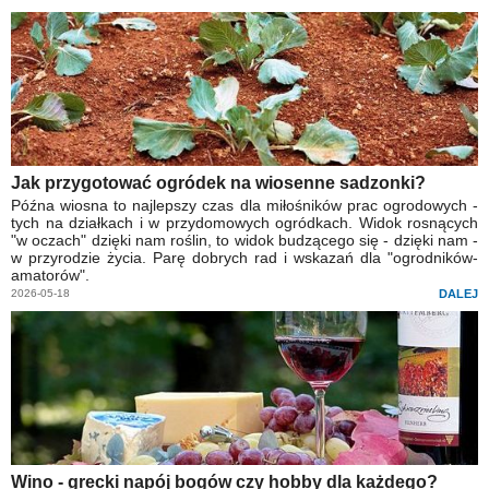
Jak przygotować ogródek na wiosenne sadzonki?
Późna wiosna to najlepszy czas dla miłośników prac ogrodowych -
tych na działkach i w przydomowych ogródkach. Widok rosnących
"w oczach" dzięki nam roślin, to widok budzącego się - dzięki nam -
w przyrodzie życia. Parę dobrych rad i wskazań dla "ogrodników-
amatorów".
2026-05-18
DALEJ
Wino - grecki napój bogów czy hobby dla każdego?