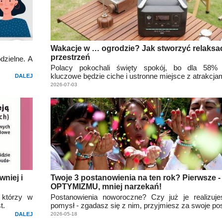
Wakacje w … ogrodzie? Jak stworzyć relaksa
przestrzeń
dzielne. A
Polacy pokochali święty spokój, bo dla 58% 
kluczowe będzie ciche i ustronne miejsce z atrakcjam
DALEJ
2026-07-03
wniej i
Twoje 3 postanowienia na ten rok? Pierwsze -
OPTYMIZMU, mniej narzekań!
 którzy w
Postanowienia noworoczne? Czy już je realizuj
t.
pomysł - zgadasz się z nim, przyjmiesz za swoje po
DALEJ
2026-05-18