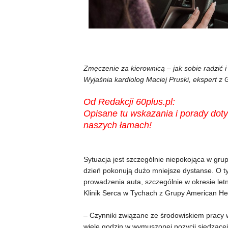
Zmęczenie za kierownicą – jak sobie radzić 
Wyjaśnia kardiolog Maciej Pruski, ekspert z
Od Redakcji 60plus.pl:
Opisane tu wskazania i porady doty
naszych łamach!
Sytuacja jest szczególnie niepokojąca w gru
dzień pokonują dużo mniejsze dystanse. O t
prowadzenia auta, szczególnie w okresie let
Klinik Serca w Tychach z Grupy American Hea
– Czynniki związane ze środowiskiem pracy 
wiele godzin w wymuszonej pozycji siedzącej,