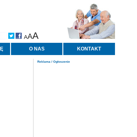
A
A
A
TĘ
O NAS
KONTAKT
Reklama / Ogłoszenie