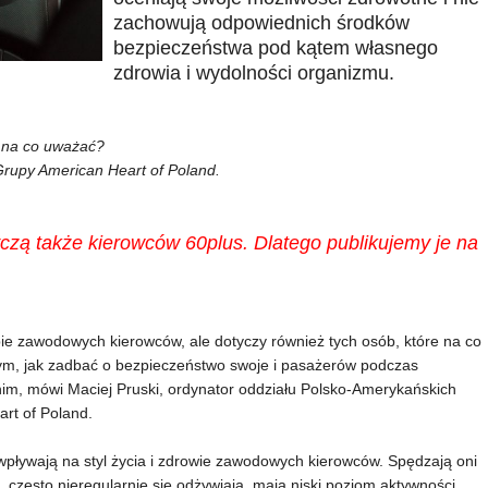
zachowują odpowiednich środków
bezpieczeństwa pod kątem własnego
zdrowia i wydolności organizmu.
i na co uważać?
 Grupy American Heart of Poland.
czą także kierowców 60plus. Dlatego publikujemy je na
pie zawodowych kierowców, ale dotyczy również tych osób, które na co
ym, jak zadbać o bezpieczeństwo swoje i pasażerów podczas
nim, mówi Maciej Pruski, ordynator oddziału Polsko-Amerykańskich
rt of Poland.
wpływają na styl życia i zdrowie zawodowych kierowców. Spędzają oni
 często nieregularnie się odżywiają, mają niski poziom aktywności