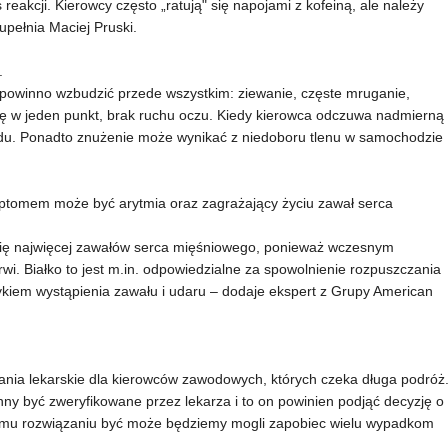
reakcji. Kierowcy często „ratują" się napojami z kofeiną, ale należy
upełnia Maciej Pruski.
.
powinno wzbudzić przede wszystkim: ziewanie, częste mruganie,
się w jeden punkt, brak ruchu oczu. Kiedy kierowca odczuwa nadmierną
zdu. Ponadto znużenie może wynikać z niedoboru tlenu w samochodzie
mptomem może być arytmia oraz zagrażający życiu zawał serca
się najwięcej zawałów serca mięśniowego, ponieważ wczesnym
wi. Białko to jest m.in. odpowiedzialne za spowolnienie rozpuszczania
kiem wystąpienia zawału i udaru – dodaje ekspert z Grupy American
nia lekarskie dla kierowców zawodowych, których czeka długa podróż
nny być zweryfikowane przez lekarza i to on powinien podjąć decyzję o
kiemu rozwiązaniu być może będziemy mogli zapobiec wielu wypadkom