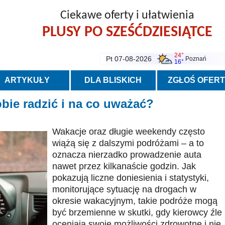
Ciekawe oferty i ułatwienia
PLUSY PO SZEŚĆDZIESIĄTCE
24°
Pt 07-08-2026
Poznań
16°
ARTYKUŁY
DLA BLISKICH
ZGŁOŚ OFER
obie radzić i na co uważać?
Wakacje oraz długie weekendy często
wiążą się z dalszymi podróżami – a to
oznacza nierzadko prowadzenie auta
nawet przez kilkanaście godzin. Jak
pokazują liczne doniesienia i statystyki,
monitorujące sytuację na drogach w
okresie wakacyjnym, takie podróże mogą
być brzemienne w skutki, gdy kierowcy źle
oceniają swoje możliwości zdrowotne i nie