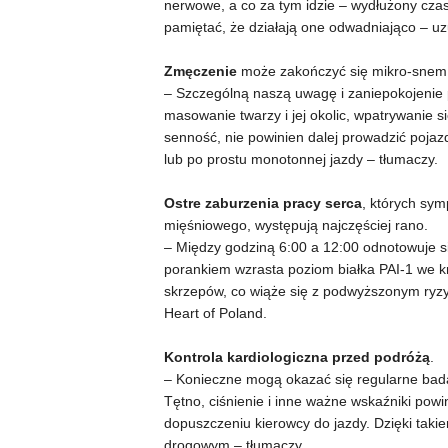
nerwowe, a co za tym idzie – wydłużony czas 
pamiętać, że działają one odwadniająco – uz
Zmęczenie
może zakończyć się mikro-snem
– Szczególną naszą uwagę i zaniepokojenie 
masowanie twarzy i jej okolic, wpatrywanie 
senność, nie powinien dalej prowadzić poja
lub po prostu monotonnej jazdy – tłumaczy.
Ostre zaburzenia pracy serca
, których sy
mięśniowego, występują najczęściej rano.
– Między godziną 6:00 a 12:00 odnotowuje 
porankiem wzrasta poziom białka PAI-1 we kr
skrzepów, co wiąże się z podwyższonym ryzy
Heart of Poland.
Kontrola kardiologiczna przed podróżą
.
– Konieczne mogą okazać się regularne bada
Tętno, ciśnienie i inne ważne wskaźniki powi
dopuszczeniu kierowcy do jazdy. Dzięki ta
drogowym – tłumaczy.