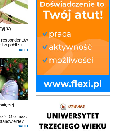
cyjną
respondentów
i w pobliżu.
DALEJ
 więcej
esz? Oto nasz
stanowienie?
DALEJ