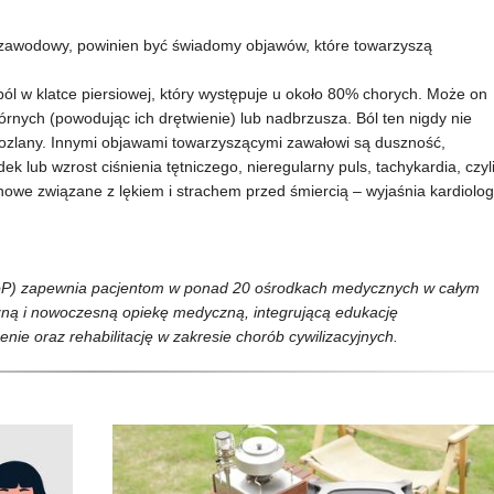
 zawodowy, powinien być świadomy objawów, które towarzyszą
l w klatce piersiowej, który występuje u około 80% chorych. Może on
nych (powodując ich drętwienie) lub nadbrzusza. Ból ten nigdy nie
 rozlany. Innymi objawami towarzyszącymi zawałowi są duszność,
ek lub wzrost ciśnienia tętniczego, nieregularny puls, tachykardia, czyl
chowe związane z lękiem i strachem przed śmiercią – wyjaśnia kardiolog
oP) zapewnia pacjentom w ponad 20 ośrodkach medycznych w całym
czną i nowoczesną opiekę medyczną, integrującą edukację
enie oraz rehabilitację w zakresie chorób cywilizacyjnych.