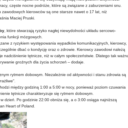
pracy, częste nocne podróże, które są związane z zaburzeniami snu.
u zawodowych kierowców są one starsze nawet o 17 lat, niż
aśnia Maciej Pruski.
oby
, które stwarzają ryzyko nagłej niewydolności układu sercowo-
nia funkcji mózgowych.
iązane z ryzykiem występowania wypadków komunikacyjnych, kierowcy,
szczególnie dbać o kondycję oraz o zdrowie. Kierowcy zawodowi należą
je nadciśnienie tętnicze, niż w całym społeczeństwie. Dlatego tak ważn
krywanie groźnych dla życia schorzeń – dodaje.
znym rytmem dobowym. Niezależnie od aktywności i stanu zdrowia są
rażliwe".
dzi między godziną 1:00 a 5:00 w nocy, ponieważ poziom czuwania
nienie tętnicze charakteryzuje się rytmem dobowym.
w dzień. Po godzinie 22:00 obniża się, a o 3:00 osiąga najniższą
an Heart of Poland.