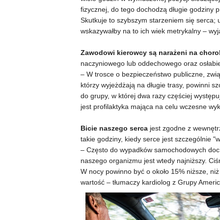
fizycznej, do tego dochodzą długie godziny 
Skutkuje to szybszym starzeniem się serca; 
wskazywałby na to ich wiek metrykalny – wyj
Zawodowi kierowcy są narażeni na chor
naczyniowego lub oddechowego oraz osłabie
– W trosce o bezpieczeństwo publiczne, zw
którzy wyjeżdżają na długie trasy, powinni 
do grupy, w której dwa razy częściej występu
jest profilaktyka mająca na celu wczesne wy
Bicie naszego serca
jest zgodne z wewnętr
takie godziny, kiedy serce jest szczególnie "w
– Często do wypadków samochodowych docho
naszego organizmu jest wtedy najniższy. Ciś
W nocy powinno być o około 15% niższe, niż 
wartość – tłumaczy kardiolog z Grupy Americ