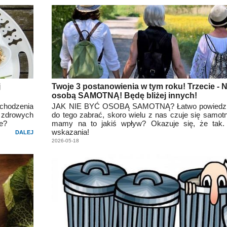
j
Twoje 3 postanowienia w tym roku! Trzecie - 
osobą SAMOTNĄ! Będę bliżej innych!
chodzenia
JAK NIE BYĆ OSOBĄ SAMOTNĄ? Łatwo powiedzieć
 zdrowych
do tego zabrać, skoro wielu z nas czuje się samot
ze?
mamy na to jakiś wpływ? Okazuje się, że tak. 
wskazania!
DALEJ
2026-05-18