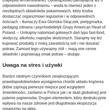
(najlepiej fermentowane). Obowiązkowo pamiętajmy też o
odpowiednim nawodnieniu – woda to również jeden z
niezbędnych składników pokarmowych, który trzeba
dostarczać organizmowi regularnie i w odpowiednich
ilościach – tłumaczy Ewa Glońska-Strączek, pielęgniarka,
pedagog zdrowia i psychodietetyk Grupy American Heart of
Poland. – Unikajmy natomiast gotowych dań typu fast-food,
słodyczy, alkoholu, napojów słodzonych. Starajmy się też
kupować produkty z niską zawartością soli i nie dosalać
potraw. Zamiast tego używajmy ziół – mają one cenne
składniki i poprawiają smak potraw – dodaje.
Uwaga na stres i używki
Bardzo istotnym czynnikiem zwiększającym
prawdopodobieństwo wystąpienia chorób układu krążenia
(które zajmują pierwsze miejsce pod względem
śmiertelności, zarówno w Polsce jak i w skali globalnej) jest
palenie papierosów. Drugim elementem, który destrukcyjnie
wpływa na nasze zdrowie jest długotrwała ekspozycja
organizmu na stres.