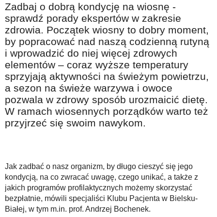
Zadbaj o dobrą kondycję na wiosnę -
Na wesoło
sprawdź porady ekspertów w zakresie
Hobby i pasje
zdrowia. Początek wiosny to dobry moment,
by popracować nad naszą codzienną rutyną
Żyj aktywnie
i wprowadzić do niej więcej zdrowych
60plus - najcenniejsi klienci
elementów – coraz wyższe temperatury
Dobra opieka
sprzyjają aktywności na świeżym powietrzu,
a sezon na świeże warzywa i owoce
Warto naśladować
pozwala w zdrowy sposób urozmaicić dietę.
Coś dla ducha
W ramach wiosennych porządków warto też
przyjrzeć się swoim nawykom.
Smacznie i zdrowo
O finansach i społeczeństwie - edukacja nie tylko dla 60plus
Ciekawe książki
Jak zadbać o nasz organizm, by długo cieszyć się jego
Stop samotności
kondycją, na co zwracać uwagę, czego unikać, a także z
jakich programów profilaktycznych możemy skorzystać
Z internetem za pan brat
bezpłatnie, mówili specjaliści Klubu Pacjenta w Bielsku-
Białej, w tym m.in. prof. Andrzej Bochenek.
Bezpiecznie i w zgodzie z prawem