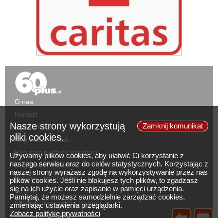
O nas
Kontakt
Nasze strony wykorzystują
Zamknij komunikat
Zgłoś ofertę
pliki cookies.
Regulamin portalu
Regulamin ofert i informacji
Używamy plików cookies, aby ułatwić Ci korzystanie z
naszego serwisu oraz do celów statystycznych. Korzystając z
Regulamin reklam
naszej strony wyrażasz zgodę na wykorzystywanie przez nas
Pytania i odpowiedzi
plików cookies. Jeśli nie blokujesz tych plików, to zgadzasz
się na ich użycie oraz zapisanie w pamięci urządzenia.
Cennik
Pamiętaj, że możesz samodzielnie zarządzać cookies,
60plus - demografia i rynek
zmieniając ustawienia przeglądarki.
©
Zobacz politykę prywatności
Copyright 60plus.pl