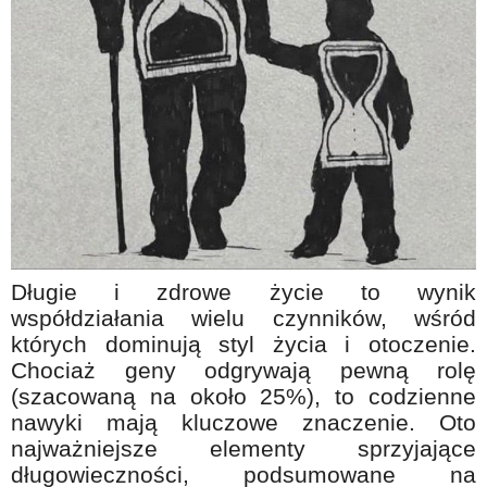
Na wesoło
Hobby i pasje
Żyj aktywnie
60plus - najcenniejsi klienci
Dobra opieka
Warto naśladować
Coś dla ducha
Smacznie i zdrowo
Długie i zdrowe życie to wynik
współdziałania wielu czynników, wśród
O finansach i społeczeństwie - edukacja nie tylko dla 60plus
których dominują styl życia i otoczenie.
Ciekawe książki
Chociaż geny odgrywają pewną rolę
(szacowaną na około 25%), to codzienne
Stop samotności
nawyki mają kluczowe znaczenie. Oto
Z internetem za pan brat
najważniejsze elementy sprzyjające
Bezpiecznie i w zgodzie z prawem
długowieczności, podsumowane na