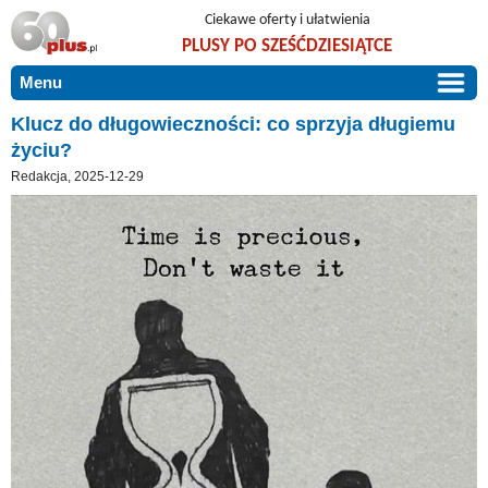
Ciekawe oferty i ułatwienia
PLUSY PO SZEŚĆDZIESIĄTCE
Menu
START
Klucz do długowieczności: co sprzyja długiemu
życiu?
PROMOCJE
Redakcja, 2025-12-29
ARTYKUŁY
DLA BLISKICH
Szczególnie polecamy
ZGŁOŚ OFERTĘ
Użyteczne porady
O NAS
Szlachetne zdrowie
KONTAKT
Mieszkaj wygodnie i bez barier
Warto wiedzieć!
Podróże i wypoczynek
Taniej, okazyjnie, specjalnie dla 60plus