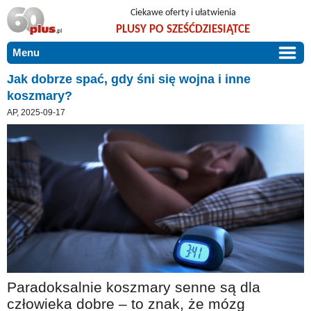
Ciekawe oferty i ułatwienia
PLUSY PO SZEŚĆDZIESIĄTCE
Menu
START
Jak dobrze spać, gdy śni się wojna i inne
koszmary?
PROMOCJE
AP, 2025-09-17
ARTYKUŁY
DLA BLISKICH
Szczególnie polecamy
ZGŁOŚ OFERTĘ
Użyteczne porady
O NAS
Szlachetne zdrowie
KONTAKT
Mieszkaj wygodnie i bez barier
Warto wiedzieć!
Podróże i wypoczynek
Paradoksalnie koszmary senne są dla
Taniej, okazyjnie, specjalnie dla 60plus
człowieka dobre – to znak, że mózg