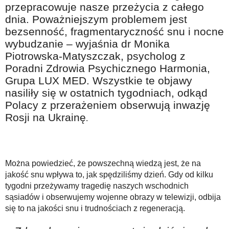
przepracowuje nasze przeżycia z całego
Na wesoło
dnia. Poważniejszym problemem jest
Hobby i pasje
bezsenność, fragmentaryczność snu i nocne
wybudzanie – wyjaśnia dr Monika
Żyj aktywnie
Piotrowska-Matyszczak, psycholog z
60plus - najcenniejsi klienci
Poradni Zdrowia Psychicznego Harmonia,
Dobra opieka
Grupa LUX MED. Wszystkie te objawy
nasiliły się w ostatnich tygodniach, odkąd
Warto naśladować
Polacy z przerażeniem obserwują inwazję
Coś dla ducha
Rosji na Ukrainę
.
Smacznie i zdrowo
O finansach i społeczeństwie - edukacja nie tylko dla 60plus
Można powiedzieć, że powszechną wiedzą jest, że na
Ciekawe książki
jakość snu wpływa to, jak spędziliśmy dzień. Gdy od kilku
Stop samotności
tygodni przeżywamy tragedię naszych wschodnich
sąsiadów i obserwujemy wojenne obrazy w telewizji, odbija
Z internetem za pan brat
się to na jakości snu i trudnościach z regeneracją.
Bezpiecznie i w zgodzie z prawem