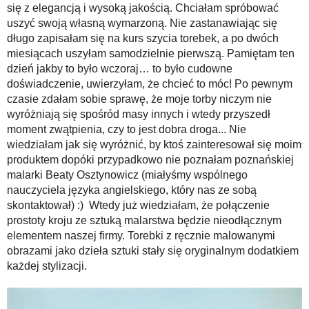
się z elegancją i wysoką jakością. Chciałam spróbować
uszyć swoją własną wymarzoną. Nie zastanawiając się
długo zapisałam się na kurs szycia torebek, a po dwóch
miesiącach uszyłam samodzielnie pierwszą. Pamiętam ten
dzień jakby to było wczoraj… to było cudowne
doświadczenie, uwierzyłam, że chcieć to móc! Po pewnym
czasie zdałam sobie sprawę, że moje torby niczym nie
wyróżniają się spośród masy innych i wtedy przyszedł
moment zwątpienia, czy to jest dobra droga... Nie
wiedziałam jak się wyróżnić, by ktoś zainteresował się moim
produktem dopóki przypadkowo nie poznałam poznańskiej
malarki Beaty Osztynowicz (miałyśmy wspólnego
nauczyciela języka angielskiego, który nas ze sobą
skontaktował) :) Wtedy już wiedziałam, że połączenie
prostoty kroju ze sztuką malarstwa będzie nieodłącznym
elementem naszej firmy. Torebki z ręcznie malowanymi
obrazami jako dzieła sztuki stały się oryginalnym dodatkiem
każdej stylizacji.