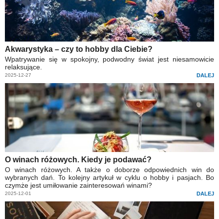
Akwarystyka – czy to hobby dla Ciebie?
Wpatrywanie się w spokojny, podwodny świat jest niesamowicie
relaksujące.
2025-12-27
DALEJ
O winach różowych. Kiedy je podawać?
O winach różowych. A także o doborze odpowiednich win do
wybranych dań. To kolejny artykuł w cyklu o hobby i pasjach. Bo
czymże jest umiłowanie zainteresowań winami?
2025-12-01
DALEJ