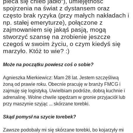
pieca się chleb jadło"), umiejętność
spojrzenia na świat z dystansem oraz
często brak ryzyka (przy małych nakładach i
np. stałej emeryturze), połączone z
zajmowaniem się jakąś pasją, mogą
stworzyć szansę na zrobienie jeszcze
czegoś w swoim życiu, o czym kiedyś się
marzyło. Któż to wie? :)
Może na początku powiesz coś o sobie?
Agnieszka Mierkiewicz: Mam 28 lat. Jestem szczęśliwą
żoną od prawie roku. Obecnie pracuję w branży FMCG i
zajmuję się logistyką. Uwielbiam podróże, dobrą kuchnie i
adrenalinę. Wolne chwile spędzam w gronie przyjaciół lub
przy maszynie szyjąc ... skórzane torebki.
Skąd pomysł na szycie torebek?
Zawsze podobały mi się skórzane torebki, bo kojarzyły mi