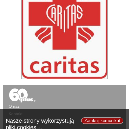
O nas
Kontakt
Nasze strony wykorzystują
Zamknij komunikat
Zgłoś ofertę
pliki cookies.
Regulamin portalu