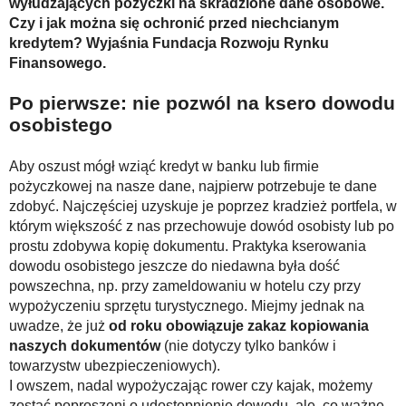
wyłudzających pożyczki na skradzione dane osobowe.
Czy i jak można się ochronić przed niechcianym
kredytem? Wyjaśnia Fundacja Rozwoju Rynku
Finansowego.
Po pierwsze: nie pozwól na ksero dowodu
osobistego
Aby oszust mógł wziąć kredyt w banku lub firmie
pożyczkowej na nasze dane, najpierw potrzebuje te dane
zdobyć. Najczęściej uzyskuje je poprzez kradzież portfela, w
którym większość z nas przechowuje dowód osobisty lub po
prostu zdobywa kopię dokumentu. Praktyka kserowania
dowodu osobistego jeszcze do niedawna była dość
powszechna, np. przy zameldowaniu w hotelu czy przy
wypożyczeniu sprzętu turystycznego. Miejmy jednak na
uwadze, że już
od roku obowiązuje zakaz kopiowania
naszych dokumentów
(nie dotyczy tylko banków i
towarzystw ubezpieczeniowych).
I owszem, nadal wypożyczając rower czy kajak, możemy
zostać poproszeni o udostępnienie dowodu, ale, co ważne,