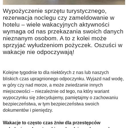
Na wesoło
Wypożyczenie sprzętu turystycznego,
Hobby i pasje
rezerwacja noclegu czy zameldowanie w
hotelu – wiele wakacyjnych aktywności
Żyj aktywnie
wymaga od nas przekazania swoich danych
60plus - najcenniejsi klienci
nieznanym osobom. A to z kolei może
Dobra opieka
sprzyjać wyłudzeniom pożyczek. Oszuści w
wakacje nie odpoczywają!
Warto naśladować
Coś dla ducha
Kolejne tygodnie to dla niektórych z nas lub naszych
Smacznie i zdrowo
bliskich czas upragnionego odpoczynku. Wyjazd nad wodę,
O finansach i społeczeństwie - edukacja nie tylko dla 60plus
w góry czy nad morze, a może zwiedzanie innych
miejscowości – niezależnie od tego, na który wariant
Ciekawe książki
wypoczynku się zdecydujemy, pamiętajmy o zachowaniu
Stop samotności
bezpieczeństwa, w tym bezpieczeństwa swoich
dokumentów i pieniędzy.
Z internetem za pan brat
Wakacje to często czas żniw dla przestępców
Bezpiecznie i w zgodzie z prawem