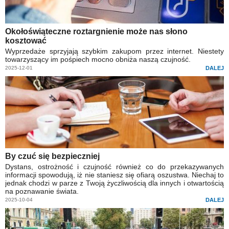
Okołoświąteczne roztargnienie może nas słono
kosztować
Wyprzedaże sprzyjają szybkim zakupom przez internet. Niestety
towarzyszący im pośpiech mocno obniża naszą czujność.
2025-12-01
DALEJ
By czuć się bezpieczniej
Dystans, ostrożność i czujność również co do przekazywanych
informacji spowodują, iż nie staniesz się ofiarą oszustwa. Niechaj to
jednak chodzi w parze z Twoją życzliwością dla innych i otwartością
na poznawanie świata.
2025-10-04
DALEJ