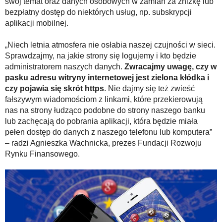
swój temat oraz danych osobowych w zamian za zniżkę lub
bezpłatny dostęp do niektórych usług, np. subskrypcji
aplikacji mobilnej.
„Niech letnia atmosfera nie osłabia naszej czujności w sieci.
Sprawdzajmy, na jakie strony się logujemy i kto będzie
administratorem naszych danych.
Zwracajmy uwagę, czy w
pasku adresu witryny internetowej jest zielona kłódka i
czy pojawia się skrót https
. Nie dajmy się też zwieść
fałszywym wiadomościom z linkami, które przekierowują
nas na strony łudząco podobne do strony naszego banku
lub zachęcają do pobrania aplikacji, która będzie miała
pełen dostęp do danych z naszego telefonu lub komputera”
– radzi Agnieszka Wachnicka, prezes Fundacji Rozwoju
Rynku Finansowego.