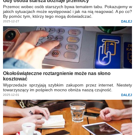
Gdy osoba starsza doznaje przemocy
Przemoc wobec osób starszych bywa tematem tabu. Pokazujemy w
jakich sytuacjach może występować i jak na nią reagować. A po co?
By pomóc tym, którzy tego mogą doświadczać.
2025-12-27
DALEJ
Okołoświąteczne roztargnienie może nas słono
kosztować
Wyprzedaże sprzyjają szybkim zakupom przez internet. Niestety
towarzyszący im pośpiech mocno obniża naszą czujność.
2025-12-01
DALEJ