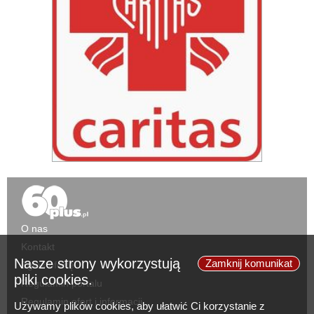
O nas
Kontakt
Nasze strony wykorzystują
Zamknij komunikat
Zgłoś ofertę
pliki cookies.
Regulamin portalu
Regulamin ofert i informacji
Używamy plików cookies, aby ułatwić Ci korzystanie z