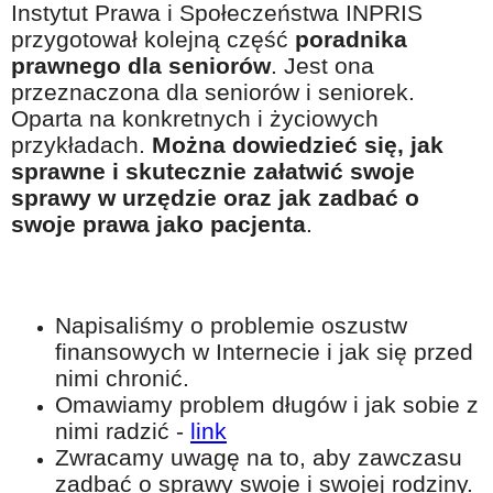
Instytut Prawa i Społeczeństwa INPRIS
Na wesoło
przygotował kolejną część
poradnika
Hobby i pasje
prawnego dla seniorów
. Jest ona
przeznaczona dla seniorów i seniorek.
Żyj aktywnie
Oparta na konkretnych i życiowych
60plus - najcenniejsi klienci
przykładach.
Można dowiedzieć się, jak
Dobra opieka
sprawne i skutecznie załatwić swoje
sprawy w urzędzie oraz jak zadbać o
Warto naśladować
swoje prawa jako pacjenta
.
Coś dla ducha
Smacznie i zdrowo
O finansach i społeczeństwie - edukacja nie tylko dla 60plus
Napisaliśmy o problemie oszustw
finansowych w Internecie i jak się przed
Ciekawe książki
nimi chronić.
Stop samotności
Omawiamy problem długów i jak sobie z
nimi radzić -
link
Z internetem za pan brat
Zwracamy uwagę na to, aby zawczasu
Bezpiecznie i w zgodzie z prawem
zadbać o sprawy swoje i swojej rodziny.