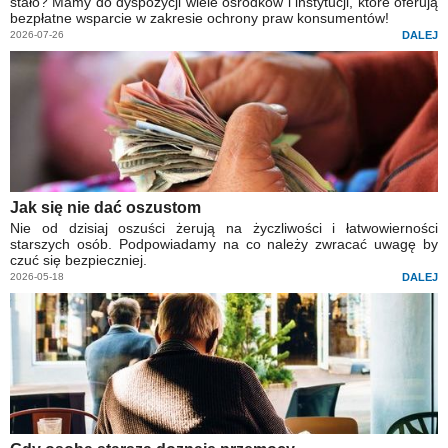
stało? Mamy do dyspozycji wiele ośrodków i instytucji, które oferują
bezpłatne wsparcie w zakresie ochrony praw konsumentów!
2026-07-26
DALEJ
Jak się nie dać oszustom
Nie od dzisiaj oszuści żerują na życzliwości i łatwowierności
starszych osób. Podpowiadamy na co należy zwracać uwagę by
czuć się bezpieczniej.
2026-05-18
DALEJ