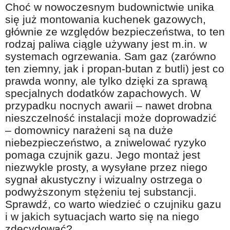
Choć w nowoczesnym budownictwie unika
Na wesoło
się już montowania kuchenek gazowych,
Hobby i pasje
głównie ze względów bezpieczeństwa, to ten
rodzaj paliwa ciągle używany jest m.in. w
Żyj aktywnie
systemach ogrzewania. Sam gaz (zarówno
60plus - najcenniejsi klienci
ten ziemny, jak i propan-butan z butli) jest co
Dobra opieka
prawda wonny, ale tylko dzięki za sprawą
specjalnych dodatków zapachowych. W
Warto naśladować
przypadku nocnych awarii – nawet drobna
Coś dla ducha
nieszczelność instalacji może doprowadzić
– domownicy narażeni są na duże
Smacznie i zdrowo
niebezpieczeństwo, a zniwelować ryzyko
O finansach i społeczeństwie - edukacja nie tylko dla 60plus
pomaga czujnik gazu. Jego montaż jest
niezwykle prosty, a wysyłane przez niego
Ciekawe książki
sygnał akustyczny i wizualny ostrzega o
Stop samotności
podwyższonym stężeniu tej substancji.
Sprawdź, co warto wiedzieć o czujniku gazu
Z internetem za pan brat
i w jakich sytuacjach warto się na niego
Bezpiecznie i w zgodzie z prawem
zdecydować?