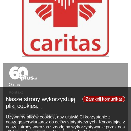
O nas
Kontakt
Nasze strony wykorzystują
Zamknij komunikat
Zgłoś ofertę
pliki cookies.
Regulamin portalu
Regulamin ofert i informacji
Używamy plików cookies, aby ułatwić Ci korzystanie z
naszego serwisu oraz do celów statystycznych. Korzystając z
Regulamin reklam
naszej strony wyrażasz zgodę na wykorzystywanie przez nas
Pytania i odpowiedzi