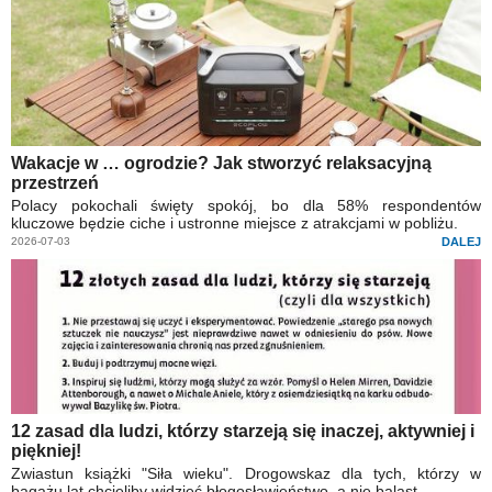
Wakacje w … ogrodzie? Jak stworzyć relaksacyjną
przestrzeń
Polacy pokochali święty spokój, bo dla 58% respondentów
kluczowe będzie ciche i ustronne miejsce z atrakcjami w pobliżu.
2026-07-03
DALEJ
12 zasad dla ludzi, którzy starzeją się inaczej, aktywniej i
piękniej!
Zwiastun książki "Siła wieku". Drogowskaz dla tych, którzy w
bagażu lat chcieliby widzieć błogosławieństwo, a nie balast.