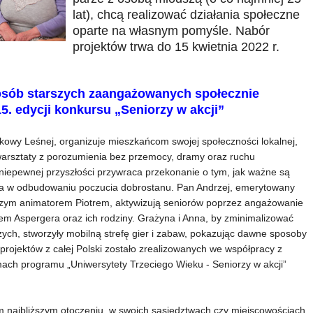
lat), chcą realizować działania społeczne
oparte na własnym pomyśle. Nabór
projektów trwa do 15 kwietnia 2022 r.
 osób starszych zaangażowanych społecznie
5. edycji konkursu „Seniorzy w akcji”
kowy Leśnej, organizuje mieszkańcom swojej społeczności lokalnej,
 warsztaty z porozumienia bez przemocy, dramy oraz ruchu
iepewnej przyszłości przywraca przekonanie o tym, jak ważne są
ga w odbudowaniu poczucia dobrostanu. Pan Andrzej, emerytowany
dszym animatorem Piotrem, aktywizują seniorów poprzez angażowanie
łem Aspergera oraz ich rodziny. Grażyna i Anna, by zminimalizować
zych, stworzyły mobilną strefę gier i zabaw, pokazując dawne sposoby
rojektów z całej Polski zostało zrealizowanych we współpracy z
ach programu „Uniwersytety Trzeciego Wieku - Seniorzy w akcji”
im najbliższym otoczeniu, w swoich sąsiedztwach czy miejscowościach