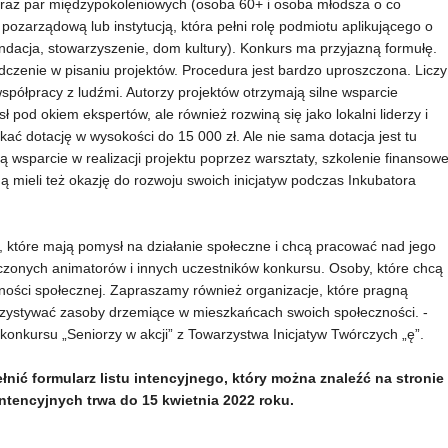
oraz par międzypokoleniowych (osoba 60+ i osoba młodsza o co
 pozarządową lub instytucją, która pełni rolę podmiotu aplikującego o
undacja, stowarzyszenie, dom kultury). Konkurs ma przyjazną formułę.
adczenie w pisaniu projektów. Procedura jest bardzo uproszczona. Liczy
współpracy z ludźmi. Autorzy projektów otrzymają silne wsparcie
ł pod okiem ekspertów, ale również rozwiną się jako lokalni liderzy i
ć dotację w wysokości do 15 000 zł. Ale nie sama dotacja jest tu
 wsparcie w realizacji projektu poprzez warsztaty, szkolenie finansow
ą mieli też okazję do rozwoju swoich inicjatyw podczas Inkubatora
które mają pomysł na działanie społeczne i chcą pracować nad jego
zonych animatorów i innych uczestników konkursu. Osoby, które chcą
ności społecznej. Zapraszamy również organizacje, które pragną
rzystywać zasoby drzemiące w mieszkańcach swoich społeczności. -
onkursu „Seniorzy w akcji” z Towarzystwa Inicjatyw Twórczych „ę”.
łnić formularz listu intencyjnego, który można znaleźć na stronie
intencyjnych trwa do 15 kwietnia 2022 roku.