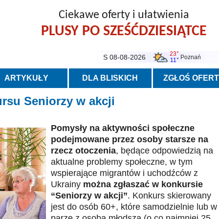
Ciekawe oferty i ułatwienia
PLUSY PO SZEŚĆDZIESIĄTCE
23°
S 08-08-2026
Poznań
11°
ARTYKUŁY
DLA BLISKICH
ZGŁOŚ OFER
rsu Seniorzy w akcji
Pomysły na aktywności społeczne
podejmowane przez osoby starsze na
rzecz otoczenia
, będące odpowiedzią na
aktualne problemy społeczne, w tym
wspierające migrantów i uchodźców z
Ukrainy
można zgłaszać w konkursie
“Seniorzy w akcji”
. Konkurs skierowany
jest do osób 60+, które samodzielnie lub w
parze z osobą młodszą (o co najmniej 25