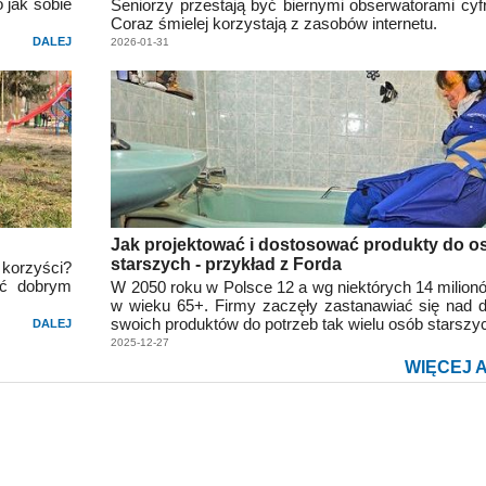
 jak sobie
Seniorzy przestają być biernymi obserwatorami cyf
Coraz śmielej korzystają z zasobów internetu.
DALEJ
2026-01-31
Jak projektować i dostosować produkty do o
starszych - przykład z Forda
 korzyści?
yć dobrym
W 2050 roku w Polsce 12 a wg niektórych 14 milion
w wieku 65+. Firmy zaczęły zastanawiać się nad
swoich produktów do potrzeb tak wielu osób starszy
DALEJ
2025-12-27
WIĘCEJ 