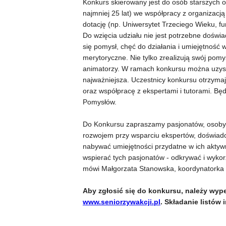
Konkurs skierowany jest do osób starszych 
najmniej 25 lat) we współpracy z organizacją
dotację (np. Uniwersytet Trzeciego Wieku, f
Do wzięcia udziału nie jest potrzebne doświ
się pomysł, chęć do działania i umiejętność 
merytoryczne. Nie tylko zrealizują swój pomys
animatorzy. W ramach konkursu można uzyska
najważniejsza. Uczestnicy konkursu otrzymają
oraz współpracę z ekspertami i tutorami. Będ
Pomysłów.
Do Konkursu zapraszamy pasjonatów, osoby, 
rozwojem przy wsparciu ekspertów, doświadc
nabywać umiejętności przydatne w ich aktyw
wspierać tych pasjonatów - odkrywać i wyko
mówi Małgorzata Stanowska, koordynatorka k
Aby zgłosić się do konkursu, należy wype
www.seniorzywakcji.pl
. Składanie listów 