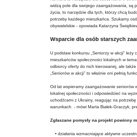
widzą pole dla swojego zaangażowania, są pr
życia, to narzędzie dla tych, którzy chcą bu
potrzeby każdego mieszkańca. Szukamy osób
obywatelskie - opowiada Katarzyna Świątkie
Wsparcie dla osób starszych za
U podstaw konkursu „Seniorzy w akcji” leży
mieszkańców społeczności lokalnych w tematy
odbiorcy oferty do nich kierowanej, ale także
„Seniorów w akcji” to właśnie oni pełnią fu
Od lat wspieramy zaangażowanie seniorów w
lokalnej społeczności i odpowiedzieć na wyzw
uchodźcami z Ukrainy, reagując na potrzebę
warunkach. - mówi Marta Białek-Graczyk, pr
Zgłaszane pomysły na projekt powinny mi
• działania wzmacniające aktywne uczestni