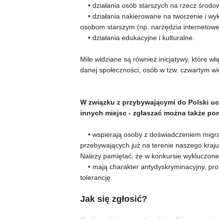
• działania osób starszych na rzecz środowi
• działania nakierowane na tworzenie i wyk
osobom starszym (np. narzędzia internetowe, 
• działania edukacyjne i kulturalne.
Mile widziane są również inicjatywy, które 
danej społeczności, osób w tzw. czwartym w
W związku z przybywającymi do Polski uc
innych miejsc - zgłaszać można także pom
• wspierają osoby z doświadczeniem migracj
przebywających już na terenie naszego kraju
Należy pamiętać, że w konkursie wykluczone s
• mają charakter antydyskryminacyjny, prom
tolerancję.
Jak się zgłosić?