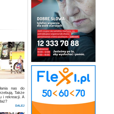
łania nas do
rzebują. Także
i rekreacji. A
daż?
DALEJ