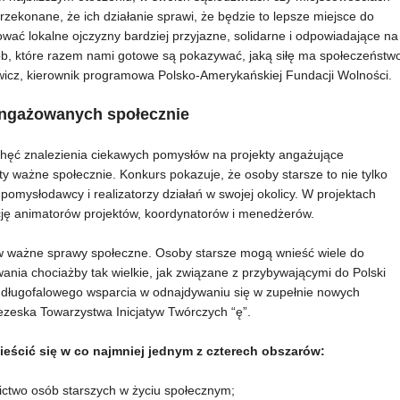
zekonane, że ich działanie sprawi, że będzie to lepsze miejsce do
dować lokalne ojczyzny bardziej przyjazne, solidarne i odpowiadające na
, które razem nami gotowe są pokazywać, jaką siłę ma społeczeństw
wicz, kierownik programowa Polsko-Amerykańskiej Fundacji Wolności.
angażowanych społecznie
 chęć znalezienia ciekawych pomysłów na projekty angażujące
 ważne społecznie. Konkurs pokazuje, że osoby starsze to nie tylko
 pomysłodawcy i realizatorzy działań w swojej okolicy. W projektach
nkcję animatorów projektów, koordynatorów i menedżerów.
 ważne sprawy społeczne. Osoby starsze mogą wnieść wiele do
ania chociażby tak wielkie, jak związane z przybywającymi do Polski
 długofalowego wsparcia w odnajdywaniu się w zupełnie nowych
ezeska Towarzystwa Inicjatyw Twórczych “ę”.
eścić się w co najmniej jednym z czterech obszarów:
ctwo osób starszych w życiu społecznym;