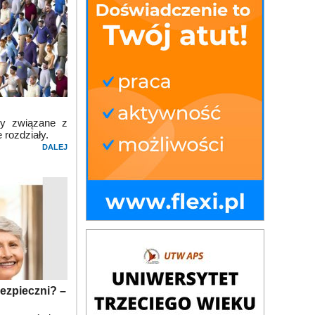
py związane z
 rozdziały.
DALEJ
bezpieczni? –