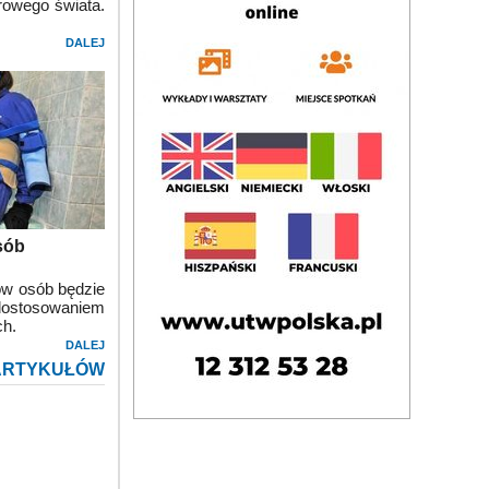
rowego świata.
DALEJ
sób
ów osób będzie
 dostosowaniem
ch.
DALEJ
ARTYKUŁÓW