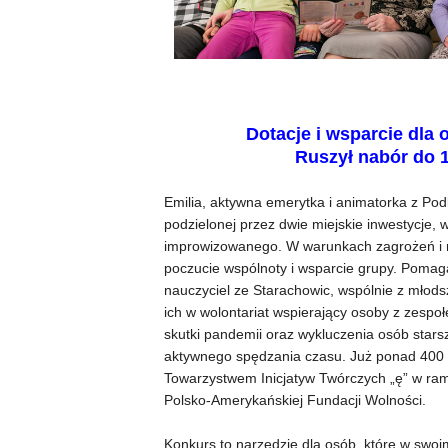
Dotacje i wsparcie dla
Ruszył nabór do 1
Emilia, aktywna emerytka i animatorka z Pod
podzielonej przez dwie miejskie inwestycje,
improwizowanego. W warunkach zagrożeń i n
poczucie wspólnoty i wsparcie grupy. Poma
nauczyciel ze Starachowic, wspólnie z mło
ich w wolontariat wspierający osoby z zespo
skutki pandemii oraz wykluczenia osób stars
aktywnego spędzania czasu. Już ponad 400 p
Towarzystwem Inicjatyw Twórczych „ę” w ram
Polsko-Amerykańskiej Fundacji Wolności.
Konkurs to narzędzie dla osób, które w swo