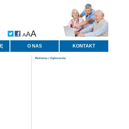
A
A
A
TĘ
O NAS
KONTAKT
Reklama / Ogłoszenie