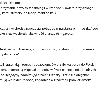
ska i klimatu;
orzystanie nowych technologii w kreowaniu świata przyjaznego
komunikatory, aplikacje mobilne itp.);
włączają i wychodzą naprzeciw potrzebom najstarszych mieszkańców
ieku oraz wspierają aktywność starszych mężczyzn.
hodźcami z Ukrainy, ale również migrantami i uchodźcami z
ysły, które:
i, sprzyjają integracji cudzoziemców przybywających do Polski i
 oraz pomagają włączać te osoby w życie społeczności lokalnych.
ą inicjatywy podejmujące zbiórki rzeczy i zrzutki pieniężne;
ują wielokulturowość, zagadnienia z zakresu praw człowieka i