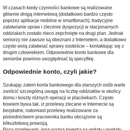
W czasach kiedy czynności bankowe są realizowane
głównie drogą internetową (dodatkowo bardzo często
poprzez aplikacje mobilne w smartfonach), tradycyjne
załatwianie spraw i zlecenie dyspozycji w stacjonarnych
oddziałach zostało nieco zepchnięte na drugi plan. Jednak
seniorzy nie zawsze są obeznani z Internetem, a dodatkowo
często wolą załatwiać sprawy osobiście – kontaktując się z
drugim człowiekiem. Odpowiednie konto bankowe dla
seniorów powinno uwzględniać tą specyfikę.
Odpowiednie konto, czyli jakie?
Szukając zatem konta bankowego dla starszych osób warto
zwrócić szczególną uwagę na liczbę oddziałów w okolicy
domu i koszty różnych operacji w placówkach. Często
bowiem bywa tak, iż przelewy zlecane w Internecie są
bezpłatne, natomiast przelewy realizowane za
pośrednictwem pracownika banku obciążone są
kilkuzłotową prowizją.
Poza przelewami, inną ważną kwestią są wpłaty i wypłaty