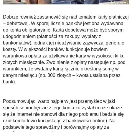
Dobrze również zastanowić się nad tematem karty płatniczej
– debetowej. W sporej licznie banków jest ona wydawana
do konta obligatoryjnie. Karta debetowa może być sporym
udogodnieniem (płatności za zakupy, wypłaty z
bankomatów), jednak jej nieużywanie zazwyczaj generuje
koszty. W większości banków funkcjonuje bowiem
warunkowa opłata za użytkowanie karty w wysokości kilku
złotych miesięcznie. Zwolnienie z opłaty następuje np. pod
warunkiem, że wydamy kartą łącznie określoną sumę w
danym miesiącu (np. 300 złotych – kwota ustalana przez
bank).
Podsumowując, warto najpierw jest przemyśleć w jaki
sposób senior będzie z tego konta korzystał (może okaże
się że Internet nie stanowi dla niego problemu i będzie się
czuł komfortowo korzystając z bankowości online). Na
podstawie tego sprawdźmy i porównajmy opłaty za