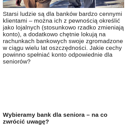
Na wesoło
Starsi ludzie są dla banków bardzo cennymi
Hobby i pasje
klientami – można ich z pewnością określić
Żyj aktywnie
jako lojalnych (stosunkowo rzadko zmieniają
konto), a dodatkowo chętnie lokują na
60plus - najcenniejsi klienci
rachunkach bankowych swoje zgromadzone
Dobra opieka
w ciągu wielu lat oszczędności. Jakie cechy
Warto naśladować
powinno spełniać konto odpowiednie dla
seniorów?
Coś dla ducha
Smacznie i zdrowo
O finansach i społeczeństwie - edukacja nie tylko dla 60plus
Ciekawe książki
Stop samotności
Z internetem za pan brat
Wybieramy bank dla seniora – na co
zwrócić uwagę?
Bezpiecznie i w zgodzie z prawem