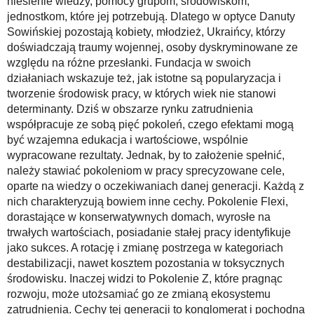
niesienie wiedzy, pomocy grupom, środowiskom,
jednostkom, które jej potrzebują. Dlatego w optyce Danuty
Sowińskiej pozostają kobiety, młodzież, Ukraińcy, którzy
doświadczają traumy wojennej, osoby dyskryminowane ze
względu na różne przesłanki. Fundacja w swoich
działaniach wskazuje też, jak istotne są popularyzacja i
tworzenie środowisk pracy, w których wiek nie stanowi
determinanty. Dziś w obszarze rynku zatrudnienia
współpracuje ze sobą pięć pokoleń, czego efektami mogą
być wzajemna edukacja i wartościowe, wspólnie
wypracowane rezultaty. Jednak, by to założenie spełnić,
należy stawiać pokoleniom w pracy sprecyzowane cele,
oparte na wiedzy o oczekiwaniach danej generacji. Każdą z
nich charakteryzują bowiem inne cechy. Pokolenie Flexi,
dorastające w konserwatywnych domach, wyrosłe na
trwałych wartościach, posiadanie stałej pracy identyfikuje
jako sukces. A rotację i zmianę postrzega w kategoriach
destabilizacji, nawet kosztem pozostania w toksycznych
środowisku. Inaczej widzi to Pokolenie Z, które pragnąc
rozwoju, może utożsamiać go ze zmianą ekosystemu
zatrudnienia. Cechy tej generacji to konglomerat i pochodna