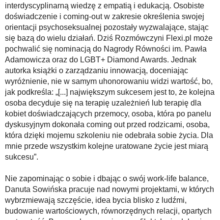
interdyscyplinarną wiedzę z empatią i edukacją. Osobiste
doświadczenie i coming-out w zakresie określenia swojej
orientacji psychoseksualnej pozostały wyzwalające, stając
się bazą do wielu działań. Dziś Rozmówczyni Flexi.pl może
pochwalić się nominacją do Nagrody Równości im. Pawła
Adamowicza oraz do LGBT+ Diamond Awards. Jednak
autorka książki o zarządzaniu innowacją, doceniając
wyróżnienie, nie w samym uhonorowaniu widzi wartość, bo,
jak podkreśla: „[...] największym sukcesem jest to, że kolejna
osoba decyduje się na terapię uzależnień lub terapię dla
kobiet doświadczających przemocy, osoba, która po panelu
dyskusyjnym dokonała coming out przed rodzicami, osoba,
która dzięki mojemu szkoleniu nie odebrała sobie życia. Dla
mnie przede wszystkim kolejne uratowane życie jest miarą
sukcesu”.
Nie zapominając o sobie i dbając o swój work-life balance,
Danuta Sowińska pracuje nad nowymi projektami, w których
wybrzmiewają szczęście, idea bycia blisko z ludźmi,
budowanie wartościowych, równorzędnych relacji, opartych