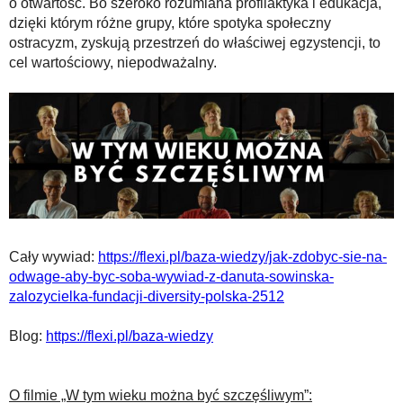
o otwartość. Bo szeroko rozumiana profilaktyka i edukacja,
dzięki którym różne grupy, które spotyka społeczny
ostracyzm, zyskują przestrzeń do właściwej egzystencji, to
cel wartościowy, niepodważalny.
Cały wywiad:
https://flexi.pl/baza-wiedzy/jak-zdobyc-sie-na-
odwage-aby-byc-soba-wywiad-z-danuta-sowinska-
zalozycielka-fundacji-diversity-polska-2512
Blog:
https://flexi.pl/baza-wiedzy
O filmie „W tym wieku można być szczęśliwym”: