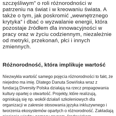
szczęśliwym” o roli różnorodności w
Na wesoło
patrzeniu na świat i w kreowaniu świata. A
Hobby i pasje
także o tym, jak poskromić „wewnętrznego
krytyka” i dbać o wyzwalanie energii, która
Żyj aktywnie
pozostaje źródłem dla innowacyjności w
60plus - najcenniejsi klienci
pracy oraz w życiu codziennym, niezależnie
Dobra opieka
od metryki, przekonań, płci i innych
zmiennych.
Warto naśladować
Coś dla ducha
Różnorodność, która implikuje wartość
Smacznie i zdrowo
O finansach i społeczeństwie - edukacja nie tylko dla 60plus
Niezwykła wartość samego pojęcia różnorodności to fakt, że
niejedno ma imię. Dlatego Danuta Sowińska wraz z
Ciekawe książki
fundacją Diversity Polska działają na rzecz propagowania
kultury opartej o otwartość. Projekty, które realizują,
Stop samotności
ogniskują się np. wokół działań szkoleniowych dla
Z internetem za pan brat
organizacji w zakresie stosowania języka inkluzywnego i
tworzenia ekosystemów opartych o różnorodność. Zakładają
Bezpiecznie i w zgodzie z prawem