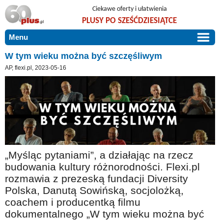
Ciekawe oferty i ułatwienia
PLUSY PO SZEŚĆDZIESIĄTCE
Menu
START
W tym wieku można być szczęśliwym
AP, flexi.pl, 2023-05-16
PROMOCJE
ARTYKUŁY
DLA BLISKICH
Szczególnie polecamy
ZGŁOŚ OFERTĘ
Użyteczne porady
O NAS
Szlachetne zdrowie
„Myśląc pytaniami”, a działając na rzecz
KONTAKT
Mieszkaj wygodnie i bez barier
budowania kultury różnorodności. Flexi.pl
Warto wiedzieć!
rozmawia z prezeską fundacji Diversity
Polska, Danutą Sowińską, socjolożką,
Podróże i wypoczynek
coachem i producentką filmu
Taniej, okazyjnie, specjalnie dla 60plus
dokumentalnego „W tym wieku można być