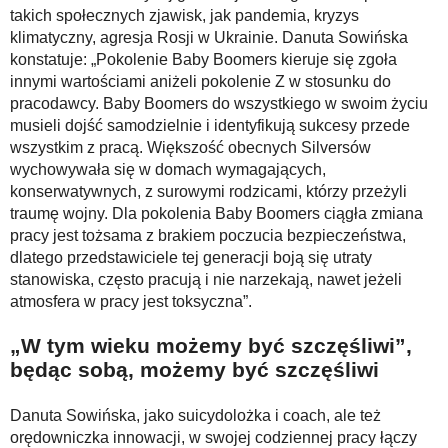
takich społecznych zjawisk, jak pandemia, kryzys
klimatyczny, agresja Rosji w Ukrainie. Danuta Sowińska
konstatuje: „Pokolenie Baby Boomers kieruje się zgoła
innymi wartościami aniżeli pokolenie Z w stosunku do
pracodawcy. Baby Boomers do wszystkiego w swoim życiu
musieli dojść samodzielnie i identyfikują sukcesy przede
wszystkim z pracą. Większość obecnych Silversów
wychowywała się w domach wymagających,
konserwatywnych, z surowymi rodzicami, którzy przeżyli
traumę wojny. Dla pokolenia Baby Boomers ciągła zmiana
pracy jest tożsama z brakiem poczucia bezpieczeństwa,
dlatego przedstawiciele tej generacji boją się utraty
stanowiska, często pracują i nie narzekają, nawet jeżeli
atmosfera w pracy jest toksyczna”.
„W tym wieku możemy być szczęśliwi”,
będąc sobą, możemy być szczęśliwi
Danuta Sowińska, jako suicydolożka i coach, ale też
orędowniczka innowacji, w swojej codziennej pracy łączy