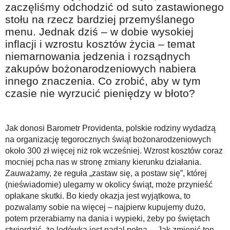
zaczęliśmy odchodzić od suto zastawionego
Na wesoło
stołu na rzecz bardziej przemyślanego
Hobby i pasje
menu. Jednak dziś – w dobie wysokiej
Żyj aktywnie
inflacji i wzrostu kosztów życia – temat
niemarnowania jedzenia i rozsądnych
60plus - najcenniejsi klienci
zakupów bożonarodzeniowych nabiera
Dobra opieka
innego znaczenia. Co zrobić, aby w tym
czasie nie wyrzucić pieniędzy w błoto?
Warto naśladować
Coś dla ducha
Jak donosi Barometr Providenta, polskie rodziny wydadzą
Smacznie i zdrowo
na organizację tegorocznych świąt bożonarodzeniowych
O finansach i społeczeństwie - edukacja nie tylko dla 60plus
około 300 zł więcej niż rok wcześniej. Wzrost kosztów coraz
mocniej pcha nas w stronę zmiany kierunku działania.
Ciekawe książki
Zauważamy, że reguła „zastaw się, a postaw się”, której
(nieświadomie) ulegamy w okolicy świąt, może przynieść
Stop samotności
opłakane skutki. Bo kiedy okazja jest wyjątkowa, to
Z internetem za pan brat
pozwalamy sobie na więcej – najpierw kupujemy dużo,
potem przerabiamy na dania i wypieki, żeby po świętach
Bezpiecznie i w zgodzie z prawem
stwierdzić, że lodówka jest nadal pełna… Jak zmienić ten