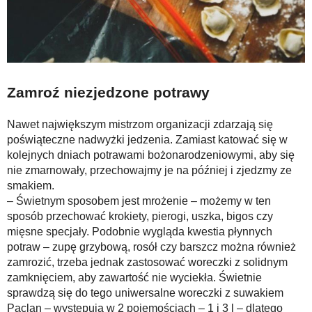
Zamroź niezjedzone potrawy
Nawet największym mistrzom organizacji zdarzają się
poświąteczne nadwyżki jedzenia. Zamiast katować się w
kolejnych dniach potrawami bożonarodzeniowymi, aby się
nie zmarnowały, przechowajmy je na później i zjedzmy ze
smakiem.
– Świetnym sposobem jest mrożenie – możemy w ten
sposób przechować krokiety, pierogi, uszka, bigos czy
mięsne specjały. Podobnie wygląda kwestia płynnych
potraw – zupę grzybową, rosół czy barszcz można również
zamrozić, trzeba jednak zastosować woreczki z solidnym
zamknięciem, aby zawartość nie wyciekła. Świetnie
sprawdzą się do tego uniwersalne woreczki z suwakiem
Paclan – występują w 2 pojemościach – 1 i 3 l – dlatego