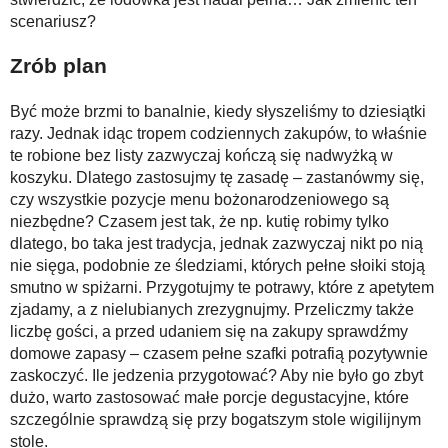
scenariusz?
Zrób plan
Być może brzmi to banalnie, kiedy słyszeliśmy to dziesiątki
razy. Jednak idąc tropem codziennych zakupów, to właśnie
te robione bez listy zazwyczaj kończą się nadwyżką w
koszyku. Dlatego zastosujmy tę zasadę – zastanówmy się,
czy wszystkie pozycje menu bożonarodzeniowego są
niezbędne? Czasem jest tak, że np. kutię robimy tylko
dlatego, bo taka jest tradycja, jednak zazwyczaj nikt po nią
nie sięga, podobnie ze śledziami, których pełne słoiki stoją
smutno w spiżarni. Przygotujmy te potrawy, które z apetytem
zjadamy, a z nielubianych zrezygnujmy. Przeliczmy także
liczbę gości, a przed udaniem się na zakupy sprawdźmy
domowe zapasy – czasem pełne szafki potrafią pozytywnie
zaskoczyć. Ile jedzenia przygotować? Aby nie było go zbyt
dużo, warto zastosować małe porcje degustacyjne, które
szczególnie sprawdzą się przy bogatszym stole wigilijnym
stole.