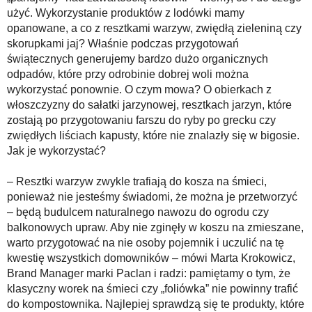
użyć. Wykorzystanie produktów z lodówki mamy
opanowane, a co z resztkami warzyw, zwiędłą zieleniną czy
skorupkami jaj? Właśnie podczas przygotowań
świątecznych generujemy bardzo dużo organicznych
odpadów, które przy odrobinie dobrej woli można
wykorzystać ponownie. O czym mowa? O obierkach z
włoszczyzny do sałatki jarzynowej, resztkach jarzyn, które
zostają po przygotowaniu farszu do ryby po grecku czy
zwiędłych liściach kapusty, które nie znalazły się w bigosie.
Jak je wykorzystać?
– Resztki warzyw zwykle trafiają do kosza na śmieci,
ponieważ nie jesteśmy świadomi, że można je przetworzyć
– będą budulcem naturalnego nawozu do ogrodu czy
balkonowych upraw. Aby nie zginęły w koszu na zmieszane,
warto przygotować na nie osoby pojemnik i uczulić na tę
kwestię wszystkich domowników – mówi Marta Krokowicz,
Brand Manager marki Paclan i radzi: pamiętamy o tym, że
klasyczny worek na śmieci czy „foliówka” nie powinny trafić
do kompostownika. Najlepiej sprawdzą się te produkty, które