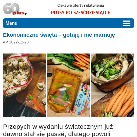
Ciekawe oferty i ułatwienia
PLUSY PO SZEŚĆDZIESIĄTCE
Menu
START
Ekonomiczne święta – gotuję i nie marnuję
AP, 2022-12-28
PROMOCJE
ARTYKUŁY
DLA BLISKICH
Szczególnie polecamy
ZGŁOŚ OFERTĘ
Użyteczne porady
O NAS
Szlachetne zdrowie
KONTAKT
Mieszkaj wygodnie i bez barier
Warto wiedzieć!
Podróże i wypoczynek
Przepych w wydaniu świątecznym już
Taniej, okazyjnie, specjalnie dla 60plus
dawno stał się passé, dlatego powoli