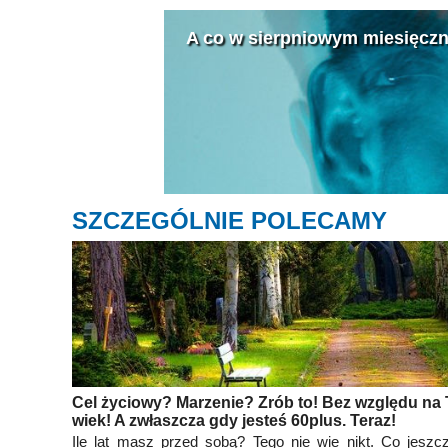
A co w sierpniowym miesięczniku „W 
SZCZEGÓLNIE POLECAMY
Cel życiowy? Marzenie? Zrób to! Bez względu na 
wiek! A zwłaszcza gdy jesteś 60plus. Teraz!
Ile lat masz przed sobą? Tego nie wie nikt. Co jesz