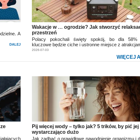
Wakacje w … ogrodzie? Jak stworzyć relaksa
przestrzeń
dzielne. A
Polacy pokochali święty spokój, bo dla 58% 
kluczowe będzie ciche i ustronne miejsce z atrakcjam
DALEJ
2026-07-03
WIĘCEJ 
sze
Pij więcej wody – tylko jak? 5 trików, by pić jej
wystarczająco dużo
iałających
Jak zadbać o prawidłowe nawodnienie organizmu i dl