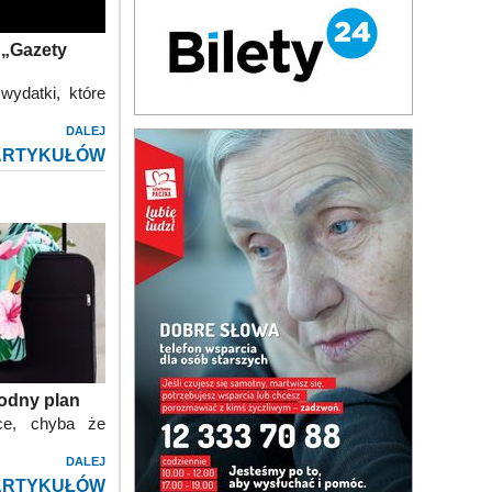
 „Gazety
wydatki, które
DALEJ
ARTYKUŁÓW
odny plan
ce, chyba że
DALEJ
ARTYKUŁÓW