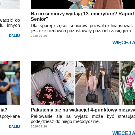
Na co seniorzy wydają 13. emeryturę? Raport
Senior”
wadzić do
lu innych
Dla sporej części seniorów pozwala sfinansować 
jeszcze niedawno pozostawały poza ich zasięgiem.
DALEJ
2026-07-26
WIĘCEJ 
ia?
Pakujemy się na wakacje! 4-punktowy niezaw
espotykane
Pakowanie się na wyjazd może być stresują
podejdziesz do niego metodycznie.
DALEJ
2026-07-26
WIĘCEJ 