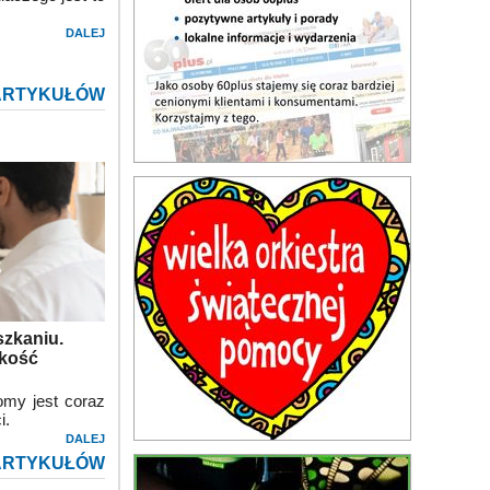
DALEJ
ARTYKUŁÓW
szkaniu.
skość
omy jest coraz
i.
DALEJ
ARTYKUŁÓW