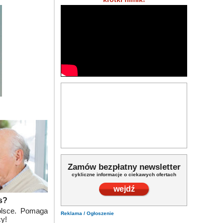
życiowy? Marzenie? Zrób to! Bez względu na Twój wi
zcza gdy jesteś 60plus. Teraz!
Zamów bezpłatny newsletter
cykliczne informacje o ciekawych ofertach
wejdź
us?
Polsce. Pomaga
Reklama / Ogłoszenie
cy!