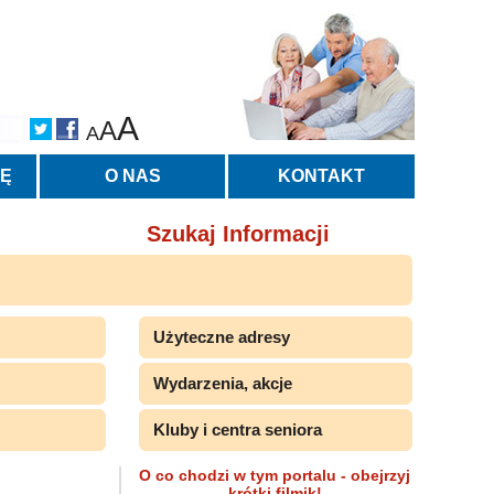
A
A
A
TĘ
O NAS
KONTAKT
Szukaj Informacji
Użyteczne adresy
Wydarzenia, akcje
Kluby i centra seniora
O co chodzi w tym portalu - obejrzyj
krótki filmik!