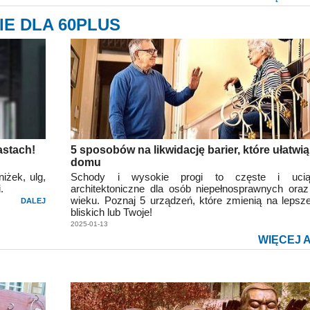
IE DLA 60PLUS
astach!
5 sposobów na likwidację barier, które ułatwią
domu
iżek, ulg,
Schody i wysokie progi to częste i uciąż
.
architektoniczne dla osób niepełnosprawnych or
wieku. Poznaj 5 urządzeń, które zmienią na lepsz
DALEJ
bliskich lub Twoje!
2025-01-13
WIĘCEJ 