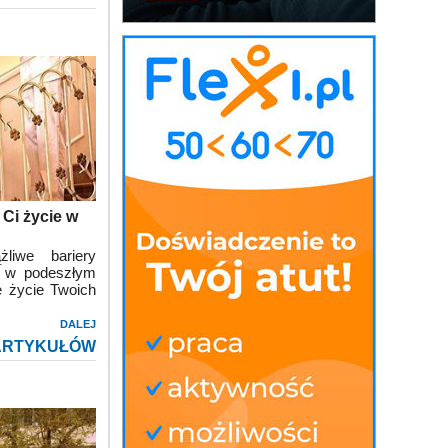
 Ci życie w
liwe bariery
az w podeszłym
e życie Twoich
DALEJ
ARTYKUŁÓW