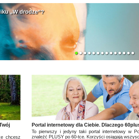
drodze”?
Cel 
zwłas
Twój
Portal internetowy dla Ciebie. Dlaczego 60pl
To pierwszy i jedyny taki portal internetowy w 
znaleźć PLUSY po 60-tce. Korzyści osiągają wszys
cze chcesz