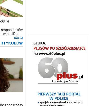
cyjną
respondentów
i w pobliżu.
DALEJ
ARTYKUŁÓW
aczego jest to