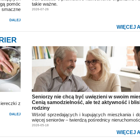
mogą pomóc
takie ważne.
ie smaczne
2026-07-26
DALEJ
WIĘCEJ 
RIER
Seniorzy nie chcą być uwięzieni w swoim mie
Cenią samodzielność, ale też aktywność i bli
iereczki z
rodziny
Wśród sprzedających i kupujących mieszkania i d
DALEJ
więcej seniorów – twierdzą pośrednicy nieruchomośc
2026-05-18
WIĘCEJ 